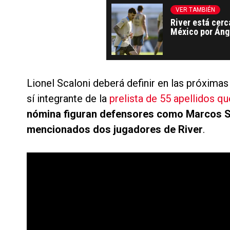
VER TAMBIÉN
River está cerc
México por Ánge
Lionel Scaloni deberá definir en las próximas 
sí integrante de la
prelista de 55 apellidos q
nómina figuran defensores como Marcos Sen
mencionados dos jugadores de River
.