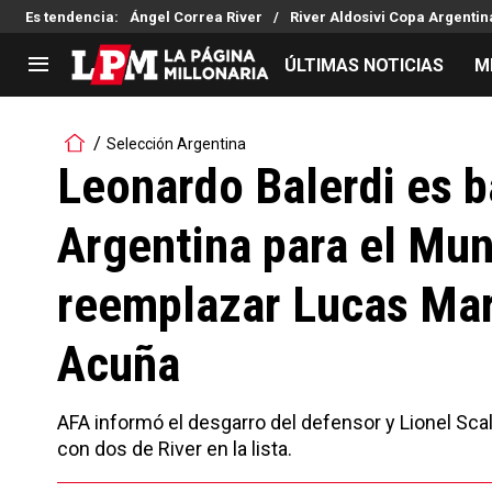
Es tendencia
:
Ángel Correa River
River Aldosivi Copa Argentin
ÚLTIMAS NOTICIAS
M
LIGA PROFESIONAL
TORNEOS
Selección Argentina
Noticias
Copa Sudamericana
Leonardo Balerdi es b
Tabla de posiciones
Copa Argentina
Argentina para el Mun
Fixture
Selección Argentina
Reserva
reemplazar Lucas Mar
Acuña
AFA informó el desgarro del defensor y Lionel Scal
con dos de River en la lista.