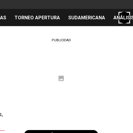
TAS
TORNEO APERTURA
SUDAMERICANA
ANÁLISI
S
PUBLICIDAD
cos
el día
 Mundial 2026
s,