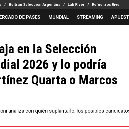
a
Beltrán Selección Argentina
Lali River
Refuerzos River
ERCADO DE PASES
MUNDIAL
STREAMING
APUES
MILLONARIOS
LPM PARA EL HINCHA
APUESTA
Mercado de Pases
Streaming
Noticias
aja en la Selección
Análisis tácticos
Entradas
Guías
dial 2026 y lo podría
Juanfer Quintero
Hinchas
Códigos
Chacho Coudet
Los goles de River
Pronósti
tínez Quarta o Marcos
Ex River
Entrevistas
Apuesta d
Apuestas
oni analiza con quién suplantarlo: los posibles candidato