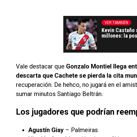
VER TAMBIÉN
Kevin Castaño s
millones: la po
Coudet y su de
Vale destacar que
Gonzalo Montiel llega en
descarta que Cachete se pierda la cita mun
recuperación. De hehco, no jugará en el ami
sumar minutos Santiago Beltrán.
Los jugadores que podrían reemp
Agustín Giay
– Palmeiras