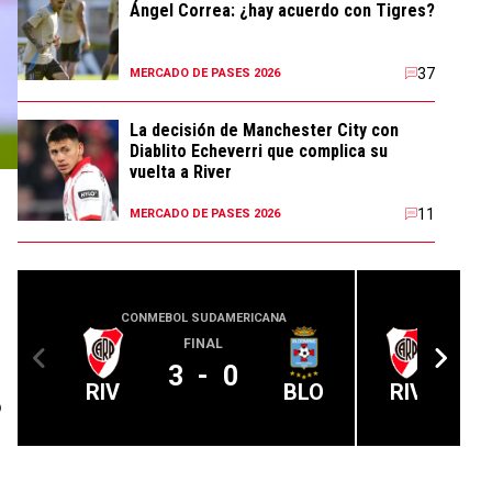
Ángel Correa: ¿hay acuerdo con Tigres?
37
MERCADO DE PASES 2026
La decisión de Manchester City con
Diablito Echeverri que complica su
vuelta a River
11
MERCADO DE PASES 2026
CONMEBOL SUDAMERICANA
LIGA PROFE
FINAL
A 
3
-
0
RIV
BLO
RIV
ó