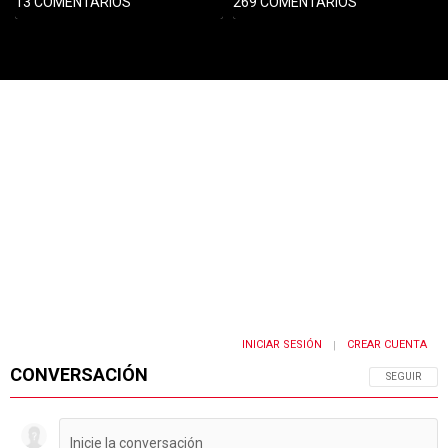
13 COMENTARIOS
269 COMENTARIOS
PUBLICIDAD
INICIAR SESIÓN
CREAR CUENTA
|
CONVERSACIÓN
SIGA ESTA 
SEGUIR