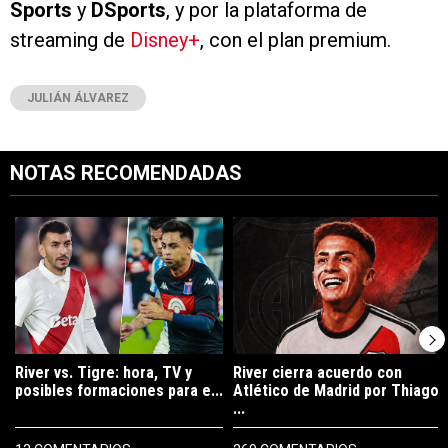
Sports
y
DSports
, y por la plataforma de
streaming de
Disney+
, con el plan premium.
JULIÁN ÁLVAREZ
NOTAS RECOMENDADAS
Este listado muestra los artículos con más comentarios en los últimos 7
Un artículo de tendencia con el título "River vs. Tigre: hora, TV y pos
Un artículo de tendencia con el tí
River vs. Tigre: hora, TV y
River cierra acuerdo con
posibles formaciones para e...
Atlético de Madrid por Thiago
...