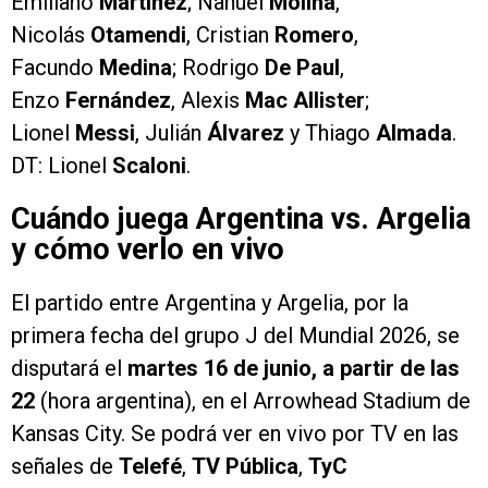
Emiliano
Martínez
; Nahuel
Molina
,
Nicolás
Otamendi
, Cristian
Romero
,
Facundo
Medina
; Rodrigo
De Paul
,
Enzo
Fernández
, Alexis
Mac Allister
;
Lionel
Messi
, Julián
Álvarez
y Thiago
Almada
.
DT: Lionel
Scaloni
.
Cuándo juega Argentina vs. Argelia
y cómo verlo en vivo
El partido entre Argentina y Argelia, por la
primera fecha del grupo J del Mundial 2026, se
disputará el
martes 16 de junio, a partir de las
22
(hora argentina), en el Arrowhead Stadium de
Kansas City. Se podrá ver en vivo por TV en las
señales de
Telefé
,
TV Pública
,
TyC