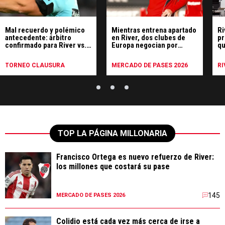
Mal recuerdo y polémico
Mientras entrena apartado
Ri
antecedente: árbitro
en River, dos clubes de
pr
confirmado para River vs.
Europa negocian por
qu
Tigre
Matías Viña
fi
TORNEO CLAUSURA
MERCADO DE PASES 2026
RI
TOP LA PÁGINA MILLONARIA
Francisco Ortega es nuevo refuerzo de River:
los millones que costará su pase
145
MERCADO DE PASES 2026
Colidio está cada vez más cerca de irse a