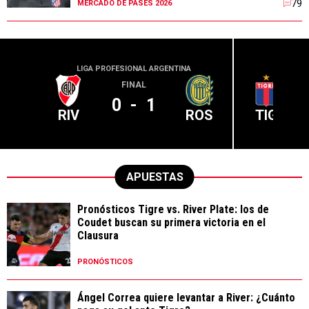
79
MERCADO DE PASES 2026
LIGA PROFESIONAL ARGENTINA
LIGA PR
FINAL
0
-
1
RIV
ROS
TIG
APUESTAS
Pronósticos Tigre vs. River Plate: los de
Coudet buscan su primera victoria en el
Clausura
PRONÓSTICOS
Ángel Correa quiere levantar a River: ¿Cuánto