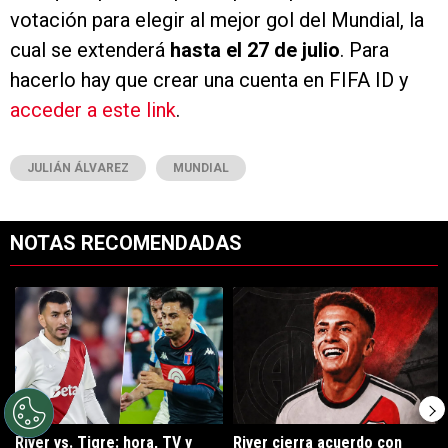
votación para elegir al mejor gol del Mundial, la
cual se extenderá
hasta el 27 de julio
. Para
hacerlo hay que crear una cuenta en FIFA ID y
acceder a este link
.
JULIÁN ÁLVAREZ
MUNDIAL
NOTAS RECOMENDADAS
Este listado muestra los artículos con más comentarios en los últimos 7
Un artículo de tendencia con el título "River vs. Tigre: hora, TV y pos
Un artículo de tendencia con el tí
River vs. Tigre: hora, TV y
River cierra acuerdo con