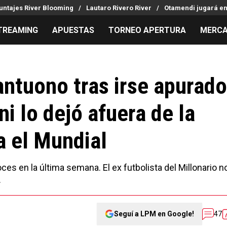
untajes River Blooming
Lautaro Rivero River
Otamendi jugará en
TREAMING
APUESTAS
TORNEO APERTURA
MERCA
MILLONARIOS
LPM PARA EL HINCHA
APUESTA
Mercado de Pases
Streaming
Noticias
ntuono tras irse apurado
Análisis tácticos
Entradas
Guías
ni lo dejó afuera de la
Juanfer Quintero
Hinchas
Códigos
Chacho Coudet
Los goles de River
Pronósti
a el Mundial
Ex River
Entrevistas
Apuesta d
Apuestas
es en la última semana. El ex futbolista del Millonario n
.
Seguí a LPM en Google!
47