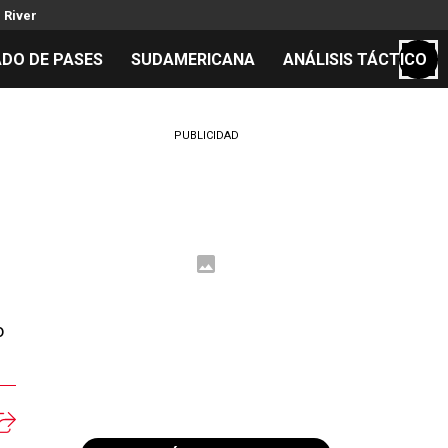
 River
DO DE PASES
SUDAMERICANA
ANÁLISIS TÁCTICO
S
PUBLICIDAD
cos
el día
 Mundial 2026
o