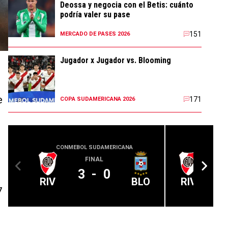
Deossa y negocia con el Betis: cuánto
podría valer su pase
151
MERCADO DE PASES 2026
Jugador x Jugador vs. Blooming
e
171
COPA SUDAMERICANA 2026
CONMEBOL SUDAMERICANA
COPA
FINAL
A 
3
-
0
RIV
BLO
RIV
7