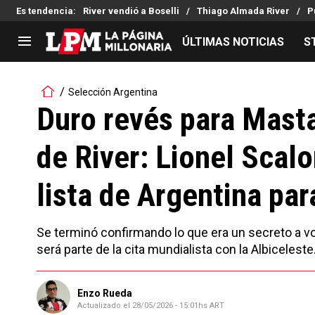
Es tendencia
:
River vendió a Boselli
Thiago Almada River
P
ÚLTIMAS NOTICIAS
S
LIGA PROFESIONAL
TORNEOS
Selección Argentina
Noticias
Copa Sudamericana
Duro revés para Masta
Tabla de posiciones
Copa Argentina
de River: Lionel Scalo
Fixture
Selección Argentina
Reserva
lista de Argentina par
Se terminó confirmando lo que era un secreto a voc
será parte de la cita mundialista con la Albiceleste
Enzo Rueda
Actualizado el
28/05/2026 - 15:01hs ART