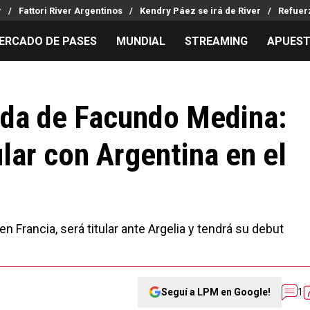
r
Fattori River Argentinos
Kendry Páez se irá de River
Refuer
ERCADO DE PASES
MUNDIAL
STREAMING
APUES
MILLONARIOS
LPM PARA EL HINCHA
APUESTA
Mercado de Pases
Streaming
Noticias
vida de Facundo Medina:
Análisis tácticos
Entradas
Guías
ular con Argentina en el
Juanfer Quintero
Hinchas
Códigos
Chacho Coudet
Los goles de River
Pronósti
Ex River
Entrevistas
Apuesta d
Apuestas
en Francia, será titular ante Argelia y tendrá su debut
Seguí a LPM en Google!
1