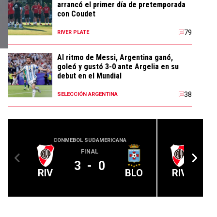
arrancó el primer día de pretemporada
con Coudet
79
RIVER PLATE
Al ritmo de Messi, Argentina ganó,
goleó y gustó 3-0 ante Argelia en su
debut en el Mundial
38
SELECCIÓN ARGENTINA
CONMEBOL SUDAMERICANA
COPA
FINAL
A 
3
-
0
RIV
BLO
RIV