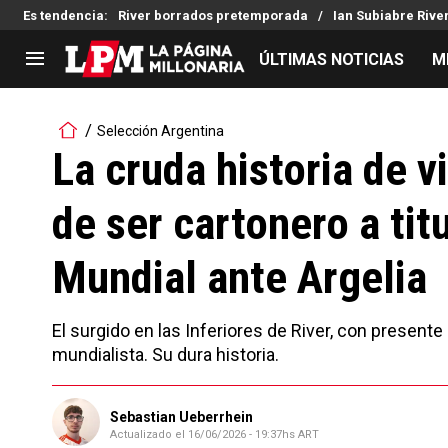
Es tendencia
:
River borrados pretemporada
Ian Subiabre Rive
ÚLTIMAS NOTICIAS
M
LIGA PROFESIONAL
TORNEOS
Selección Argentina
Noticias
Copa Sudamericana
La cruda historia de 
Tabla de posiciones
Copa Argentina
de ser cartonero a tit
Fixture
Selección Argentina
Reserva
Mundial ante Argelia
El surgido en las Inferiores de River, con presente 
mundialista. Su dura historia.
Sebastian Ueberrhein
Actualizado el
16/06/2026 - 19:37hs ART