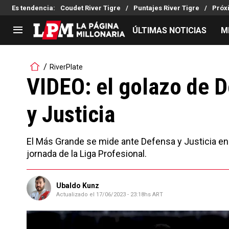
Es tendencia
:
Coudet River Tigre
Puntajes River Tigre
Próx
ÚLTIMAS NOTICIAS
M
LIGA PROFESIONAL
TORNEOS
RiverPlate
Noticias
Copa Sudamericana
VIDEO: el golazo de D
Tabla de posiciones
Copa Argentina
y Justicia
Fixture
Selección Argentina
Reserva
El Más Grande se mide ante Defensa y Justicia en 
jornada de la Liga Profesional.
Ubaldo Kunz
Actualizado el
17/06/2023 - 23:18hs ART