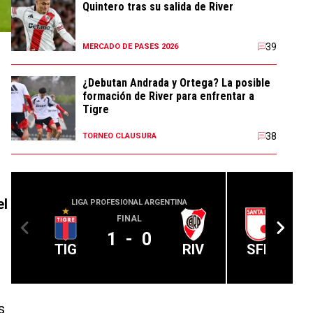
Quintero tras su salida de River
39
MERCADO DE PASES 2026
¿Debutan Andrada y Ortega? La posible
formación de River para enfrentar a
Tigre
38
TORNEO CLAUSURA
el
LIGA PROFESIONAL ARGENTINA
CONMEBOL
FINAL
1
-
0
TIG
RIV
SFE
s