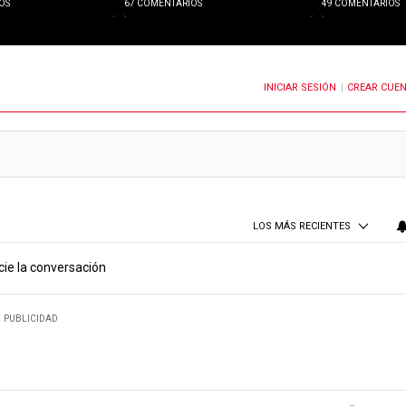
OS
67 COMENTARIOS
49 COMENTARIOS
INICIAR SESIÓN
CREAR CUE
OTIFICACIONES CUANDO SE PUBLIQUEN NUEVOS COMENTARIOS
|
LOS MÁS RECIENTES
cie la conversación
PUBLICIDAD