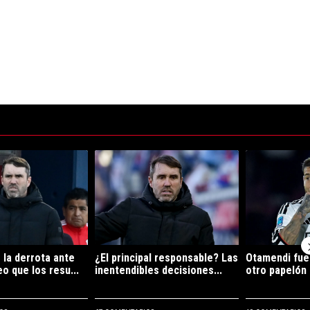
ltimos 7 días.
e tendencia con el título "Coudet tras la derrota ante Tigre: "Si veo que
Un artículo de tendencia con el título "¿El princi
Un artículo de 
 la derrota ante
¿El principal responsable? Las
Otamendi fue
eo que los resu...
inentendibles decisiones...
otro papelón d