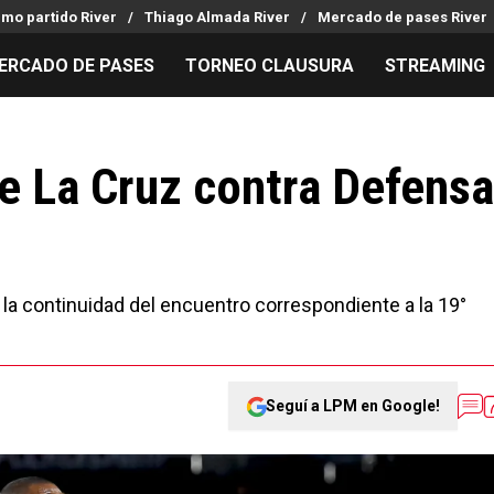
imo partido River
Thiago Almada River
Mercado de pases River
ERCADO DE PASES
TORNEO CLAUSURA
STREAMING
MILLONARIOS
LPM PARA EL HINCHA
APUESTA
Mercado de Pases
Streaming
Noticias
e La Cruz contra Defensa
Análisis tácticos
Entradas
Guías
Juanfer Quintero
Hinchas
Códigos
Chacho Coudet
Los goles de River
Pronósti
Ex River
Entrevistas
Apuesta d
la continuidad del encuentro correspondiente a la 19°
Seguí a LPM en Google!