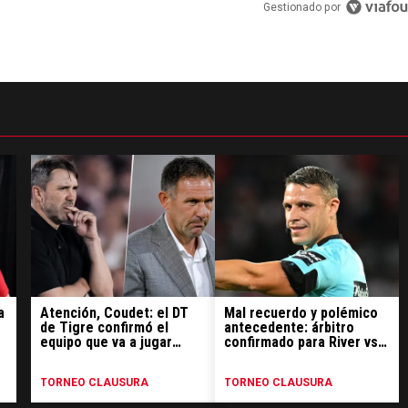
Gestionado por
a
Atención, Coudet: el DT
Mal recuerdo y polémico
de Tigre confirmó el
antecedente: árbitro
equipo que va a jugar
confirmado para River vs.
contra River ¿con el Pity
Tigre
Martínez?
TORNEO CLAUSURA
TORNEO CLAUSURA