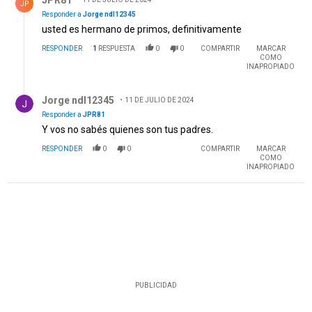
JP
Responder a
Jorge ndl12345
usted es hermano de primos, definitivamente
RESPONDER
1
RESPUESTA
0
0
COMPARTIR
MARCAR
COMO
INAPROPIADO
Respuesta de Jorge ndl12345.
Jorge ndl12345
11 DE JULIO DE 2024
Responder a
JPR81
Y vos no sabés quienes son tus padres.
RESPONDER
0
0
COMPARTIR
MARCAR
COMO
INAPROPIADO
PUBLICIDAD