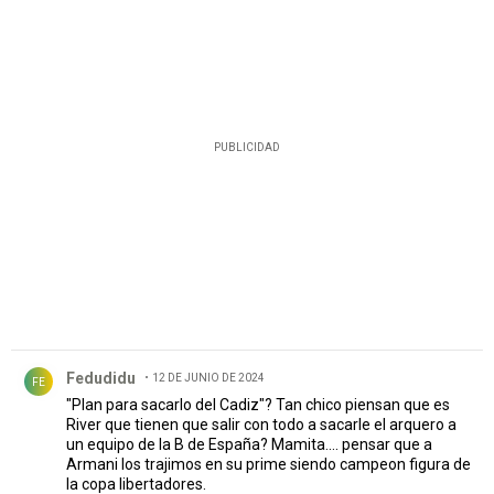
PUBLICIDAD
Comentario de Fedudidu.
Fedudidu
12 DE JUNIO DE 2024
FE
"Plan para sacarlo del Cadiz"? Tan chico piensan que es
River que tienen que salir con todo a sacarle el arquero a
un equipo de la B de España? Mamita.... pensar que a
Armani los trajimos en su prime siendo campeon figura de
la copa libertadores.