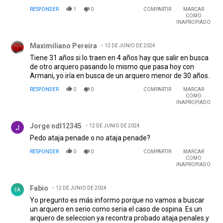
RESPONDER
1
0
COMPARTIR
MARCAR
COMO
INAPROPIADO
Comentario de Maximiliano Pereira.
Maximiliano Pereira
12 DE JUNIO DE 2024
Tiene 31 años si lo traen en 4 años hay que salir en busca
de otro arquero pasando lo mismo que pasa hoy con
Armani, yo iría en busca de un arquero menor de 30 años.
RESPONDER
0
0
COMPARTIR
MARCAR
COMO
INAPROPIADO
Comentario de Jorge ndl12345.
Jorge ndl12345
12 DE JUNIO DE 2024
Pedo ataja penade o no ataja penade?
RESPONDER
0
0
COMPARTIR
MARCAR
COMO
INAPROPIADO
Comentario de Fabio .
Fabio
12 DE JUNIO DE 2024
FA
Yo pregunto es más informo porque no vamos a buscar
un arquero en serio como seria el caso de ospina. Es un
arquero de.seleccion ya recontra probado ataja penales.y