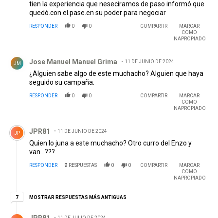
tien la experiencia que neseciramos de.paso informó que
quedó.con el.pase.en su poder para negociar
RESPONDER
0
0
COMPARTIR
MARCAR
COMO
INAPROPIADO
Comentario de Jose Manuel Manuel Grima.
Jose Manuel Manuel Grima
11 DE JUNIO DE 2024
JM
¿Alguien sabe algo de este muchacho? Alguien que haya
seguido su campaña.
RESPONDER
0
0
COMPARTIR
MARCAR
COMO
INAPROPIADO
Comentario de JPR81.
JPR81
11 DE JUNIO DE 2024
JP
Quien lo juna a este muchacho? Otro curro del Enzo y
van...???
RESPONDER
9
RESPUESTAS
0
0
COMPARTIR
MARCAR
COMO
INAPROPIADO
7 respuestas más antiguas
MOSTRAR RESPUESTAS MÁS ANTIGUAS
7
Respuesta de JPR81.
JPR81
11 DE JULIO DE 2024