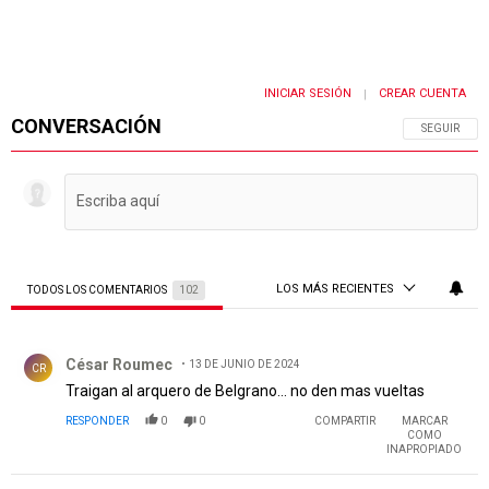
INICIAR SESIÓN
CREAR CUENTA
|
CONVERSACIÓN
SIGA ESTA 
SEGUIR
LOS MÁS RECIENTES
TODOS LOS COMENTARIOS
102
Todos los comentarios
Comentario de César Roumec.
César Roumec
13 DE JUNIO DE 2024
CR
Traigan al arquero de Belgrano... no den mas vueltas
RESPONDER
0
0
COMPARTIR
MARCAR
COMO
INAPROPIADO