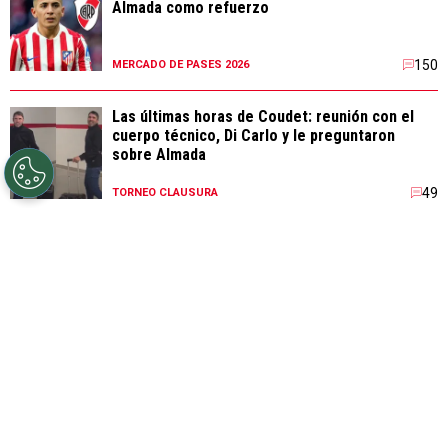
Almada como refuerzo
150
MERCADO DE PASES 2026
Las últimas horas de Coudet: reunión con el
cuerpo técnico, Di Carlo y le preguntaron
sobre Almada
49
TORNEO CLAUSURA
Coudet sigue: qué le dijo a los jugadores en el
vestuario luego de la derrota con Central
108
TORNEO CLAUSURA
LIGA PROFESIONAL ARGENTINA
LIGA PR
FINAL