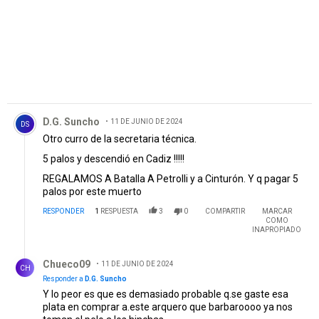
Comentario de D.G. Suncho.
D.G. Suncho
11 DE JUNIO DE 2024
DS
Otro curro de la secretaria técnica.
5 palos y descendió en Cadiz !!!!!
REGALAMOS A Batalla A Petrolli y a Cinturón. Y q pagar 5
palos por este muerto
RESPONDER
1
RESPUESTA
3
0
COMPARTIR
MARCAR
COMO
INAPROPIADO
Respuesta de Chueco09.
Chueco09
11 DE JUNIO DE 2024
CH
Responder a
D.G. Suncho
Y lo peor es que es demasiado probable q.se gaste esa
plata en comprar a.este arquero que barbaroooo ya nos