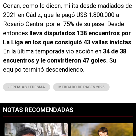
Conan, como le dicen, milita desde madiados de
2021 en Cádiz, que le pagó U$S 1.800.000 a
Rosario Central por el 75% de su pase. Desde
entonces
lleva disputados 138 encuentros por
La Liga en los que consiguió 43 vallas invictas
.
En la última temporada vio acción en
34 de 38
encuentros y le convirtieron 47 goles.
Su
equipo terminó descendiendo.
JEREMÍAS LEDESMA
MERCADO DE PASES 2025
NOTAS RECOMENDADAS
Este listado muestra los artículos con más comentarios en los últimos 7
Un artículo de tendencia con el título "Rompió el silencio: Francisco 
Un artículo de tendencia con el tí