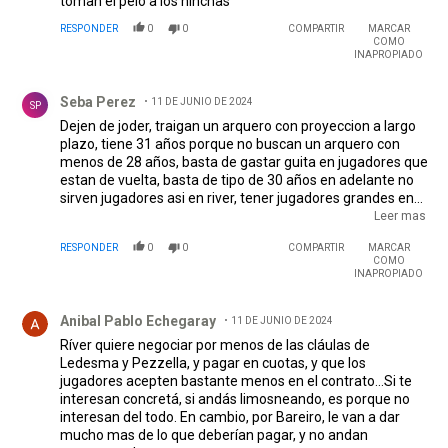
toman el pelo a los hinchas
RESPONDER
0
0
COMPARTIR
MARCAR
COMO
INAPROPIADO
Comentario de Seba Perez.
Seba Perez
11 DE JUNIO DE 2024
SP
Dejen de joder, traigan un arquero con proyeccion a largo
plazo, tiene 31 años porque no buscan un arquero con
menos de 28 años, basta de gastar guita en jugadores que
estan de vuelta, basta de tipo de 30 años en adelante no
sirven jugadores asi en river, tener jugadores grandes en
cantidad y sin poder de reventa me molesta y mucho esta
Leer mas
dirigencia que hace? Esta errando en los mercado de
RESPONDER
0
0
COMPARTIR
MARCAR
pases basta ya.
COMO
INAPROPIADO
Comentario de Anibal Pablo Echegaray.
Anibal Pablo Echegaray
11 DE JUNIO DE 2024
Ríver quiere negociar por menos de las cláulas de
Ledesma y Pezzella, y pagar en cuotas, y que los
jugadores acepten bastante menos en el contrato...Si te
interesan concretá, si andás limosneando, es porque no
interesan del todo. En cambio, por Bareiro, le van a dar
mucho mas de lo que deberían pagar, y no andan