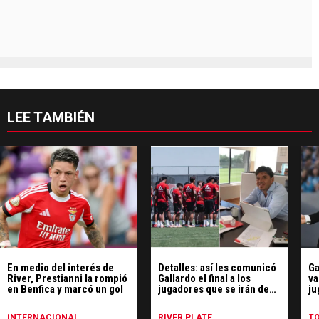
LEE TAMBIÉN
En medio del interés de
Detalles: así les comunicó
Ga
River, Prestianni la rompió
Gallardo el final a los
va
en Benfica y marcó un gol
jugadores que se irán de
ju
River
Ri
INTERNACIONAL
RIVER PLATE
T