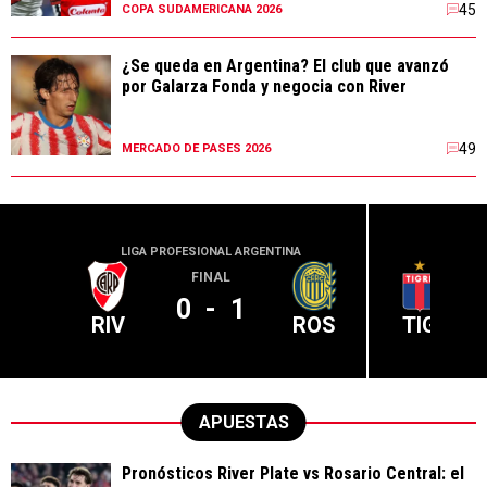
45
COPA SUDAMERICANA 2026
¿Se queda en Argentina? El club que avanzó
por Galarza Fonda y negocia con River
49
MERCADO DE PASES 2026
LIGA PROFESIONAL ARGENTINA
LIGA PR
FINAL
0
-
1
RIV
ROS
TIG
APUESTAS
Pronósticos River Plate vs Rosario Central: el