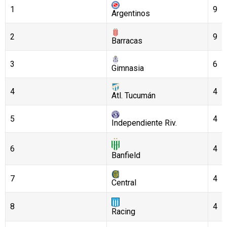
1
9
Argentinos
2
9
Barracas
3
6
Gimnasia
4
4
Atl. Tucumán
5
4
Independiente Riv.
6
4
Banfield
7
4
Central
8
4
Racing