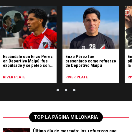
Escándalo con Enzo Pérez
Enzo Pérez fue
En
en Deportivo Maipú: fue
presentado como refuerzo
pi
expulsado y se peleó con
de Deportivo Maipú
la
los árbitros
Ra
RIVER PLATE
RIVER PLATE
RI
TOP LA PÁGINA MILLONARIA
Último día de mercado: los refuerzos que