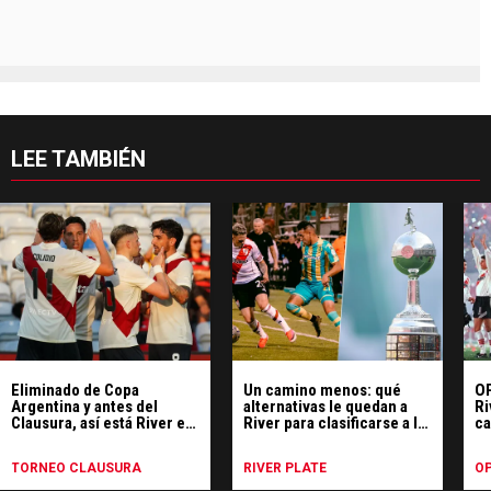
LEE TAMBIÉN
Eliminado de Copa
Un camino menos: qué
OP
Argentina y antes del
alternativas le quedan a
Ri
Clausura, así está River en
River para clasificarse a la
ca
la tabla anual y las vías de
Libertadores 2027
clasificación a la
TORNEO CLAUSURA
RIVER PLATE
OP
Libertadores 2027