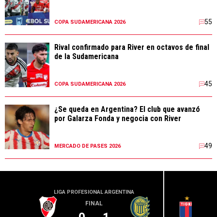
55
COPA SUDAMERICANA 2026
Rival confirmado para River en octavos de final
de la Sudamericana
45
COPA SUDAMERICANA 2026
¿Se queda en Argentina? El club que avanzó
por Galarza Fonda y negocia con River
49
MERCADO DE PASES 2026
LIGA PROFESIONAL ARGENTINA
LIGA PR
FINAL