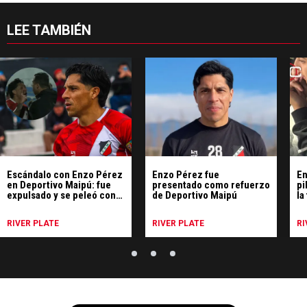
LEE TAMBIÉN
Escándalo con Enzo Pérez
Enzo Pérez fue
En
en Deportivo Maipú: fue
presentado como refuerzo
pi
expulsado y se peleó con
de Deportivo Maipú
la
los árbitros
Ra
RIVER PLATE
RIVER PLATE
RI