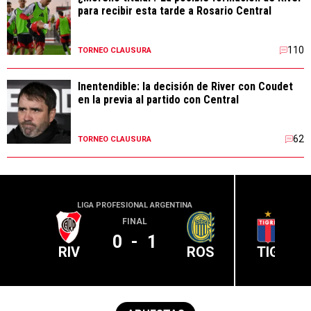
para recibir esta tarde a Rosario Central
110
TORNEO CLAUSURA
Inentendible: la decisión de River con Coudet
en la previa al partido con Central
62
TORNEO CLAUSURA
LIGA PROFESIONAL ARGENTINA
LIGA PR
FINAL
0
-
1
RIV
ROS
TIG