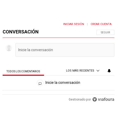
INICIAR SESIÓN
CREAR CUENTA
|
CONVERSACIÓN
SIGA ESTA 
SEGUIR
LOS MÁS RECIENTES
TODOS LOS COMENTARIOS
Todos los comentarios
Inicie la conversación
PUBLICIDAD