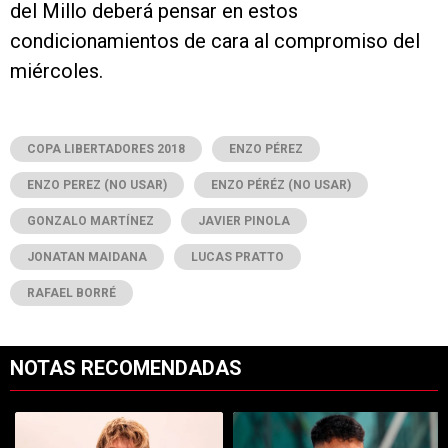
del Millo deberá pensar en estos
condicionamientos de cara al compromiso del
miércoles.
COPA LIBERTADORES 2018
ENZO PÉREZ
ENZO PEREZ (NO USAR)
ENZO PÉRÉZ (NO USAR)
GONZALO MARTÍNEZ
JAVIER PINOLA
JONATAN MAIDANA
LUCAS PRATTO
RAFAEL BORRÉ
NOTAS RECOMENDADAS
Este listado muestra los artículos con más comentarios en los últimos 7
Un artículo de tendencia con el título "Es oficial: Facundo Colidio 
Un artículo de tendencia con el t