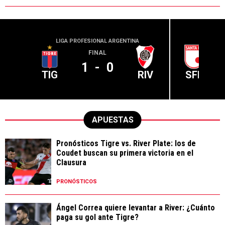
LIGA PROFESIONAL ARGENTINA
CONME
FINAL
1
-
0
TIG
RIV
SFE
APUESTAS
Pronósticos Tigre vs. River Plate: los de
Coudet buscan su primera victoria en el
Clausura
PRONÓSTICOS
Ángel Correa quiere levantar a River: ¿Cuánto
paga su gol ante Tigre?