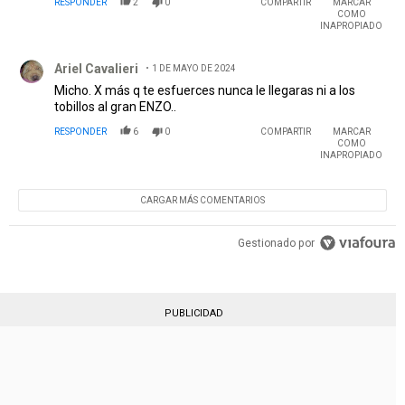
RESPONDER
2
0
COMPARTIR
MARCAR
COMO
INAPROPIADO
Comentario de Ariel Cavalieri.
Ariel Cavalieri
1 DE MAYO DE 2024
Micho. X más q te esfuerces nunca le llegaras ni a los
tobillos al gran ENZO..
RESPONDER
6
0
COMPARTIR
MARCAR
COMO
INAPROPIADO
CARGAR MÁS COMENTARIOS
Gestionado por
PUBLICIDAD