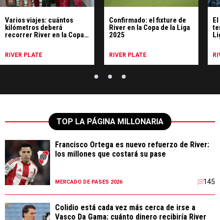
Varios viajes: cuántos
Confirmado: el fixture de
El
kilómetros deberá
River en la Copa de la Liga
te
recorrer River en la Copa
2025
Li
de la Liga
RIVER PLATE
RIVER PLATE
RI
TOP LA PÁGINA MILLONARIA
Francisco Ortega es nuevo refuerzo de River:
los millones que costará su pase
145
MERCADO DE PASES 2026
Colidio está cada vez más cerca de irse a
Vasco Da Gama: cuánto dinero recibiría River