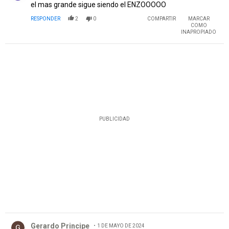
el mas grande sigue siendo el ENZOOOOO
RESPONDER
2
0
COMPARTIR
MARCAR
COMO
INAPROPIADO
PUBLICIDAD
Comentario de Gerardo Principe.
Gerardo Principe
1 DE MAYO DE 2024