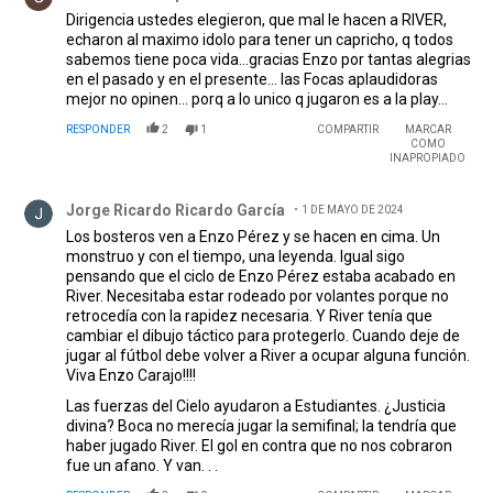
Dirigencia ustedes elegieron, que mal le hacen a RIVER,
echaron al maximo idolo para tener un capricho, q todos
sabemos tiene poca vida...gracias Enzo por tantas alegrias
en el pasado y en el presente... las Focas aplaudidoras
mejor no opinen... porq a lo unico q jugaron es a la play...
RESPONDER
2
1
COMPARTIR
MARCAR
COMO
INAPROPIADO
Comentario de Jorge Ricardo Ricardo García.
Jorge Ricardo Ricardo García
1 DE MAYO DE 2024
Los bosteros ven a Enzo Pérez y se hacen en cima. Un
monstruo y con el tiempo, una leyenda. Igual sigo
pensando que el ciclo de Enzo Pérez estaba acabado en
River. Necesitaba estar rodeado por volantes porque no
retrocedía con la rapidez necesaria. Y River tenía que
cambiar el dibujo táctico para protegerlo. Cuando deje de
jugar al fútbol debe volver a River a ocupar alguna función.
Viva Enzo Carajo!!!!
Las fuerzas del Cielo ayudaron a Estudiantes. ¿Justicia
divina? Boca no merecía jugar la semifinal; la tendría que
haber jugado River. El gol en contra que no nos cobraron
fue un afano. Y van. . .