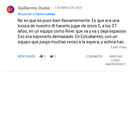
Respuesta de Guillermo Oudin.
Guillermo Oudin
1 DE MAYO DE 2024
GO
Responder a
Carlos Lamas
No es que se puso bien fisicamemente. Es que era una
locura de nuestro dt hacerlo jugar de único 5, a los 37
años, en un equipo como River que va y va y deja espacios.
Eso era exponerlo demasiado. En Estudiantes, con un
equipo que juega muchas veces a la espera, y achica hacia
atras, con Azcacibar al lado corriendo a todo el mundo,
Leer mas
Enzo se siente más cómodo y protegido a su edad. Y
RESPONDER
2
0
COMPARTIR
MARCAR
nosotros perdimos al lider dentro de la cancha que sabe
COMO
leer los momentos de los partidos
INAPROPIADO
PUBLICIDAD