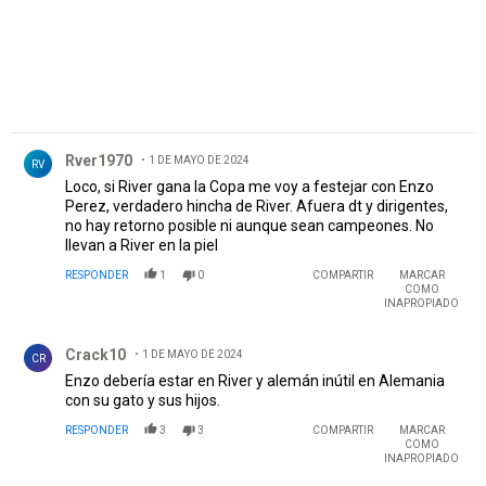
Comentario de Rver1970.
Rver1970
1 DE MAYO DE 2024
RV
Loco, si River gana la Copa me voy a festejar con Enzo
Perez, verdadero hincha de River. Afuera dt y dirigentes,
no hay retorno posible ni aunque sean campeones. No
llevan a River en la piel
RESPONDER
1
0
COMPARTIR
MARCAR
COMO
INAPROPIADO
Comentario de Crack10.
Crack10
1 DE MAYO DE 2024
CR
Enzo debería estar en River y alemán inútil en Alemania
con su gato y sus hijos.
RESPONDER
3
3
COMPARTIR
MARCAR
COMO
INAPROPIADO