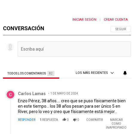
INICIAR SESIÓN
CREAR CUENTA
|
CONVERSACIÓN
SIGA ESTA 
SEGUIR
LOS MÁS RECIENTES
TODOS LOS COMENTARIOS
82
Todos los comentarios
Comentario de Carlos Lamas.
Carlos Lamas
1 DE MAYO DE 2024
Enzo Pérez, 38 años.... creo que se puso físicamente bien
en este tiempo... los 38 años pesan para ser único 5 en
River, pero lo veo y creo que físicamente está mejor...
RESPONDER
1
RESPUESTA
0
0
COMPARTIR
MARCAR
COMO
INAPROPIADO