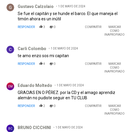
Comentario de Gustavo Calzolaio.
Gustavo Calzolaio
1 DE MAYO DE 2024
Se fue el capitán y se hunde el barco. El que maneja el
timón ahora es un inútil
RESPONDER
3
0
COMPARTIR
MARCAR
COMO
INAPROPIADO
Comentario de Carli Colombo.
Carli Colombo
1 DE MAYO DE 2024
te amo enzo sos mi capitan
RESPONDER
4
0
COMPARTIR
MARCAR
COMO
INAPROPIADO
Comentario de Eduardo Moltedo.
Eduardo Moltedo
1 DE MAYO DE 2024
EM
GRACIAS EN O PÉREZ. por la CD y el amago aprendiz
alemán no pudiste seguir en TU CLUB
RESPONDER
2
0
COMPARTIR
MARCAR
COMO
INAPROPIADO
Comentario de BRUNO CICCHINI.
BRUNO CICCHINI
1 DE MAYO DE 2024
BC