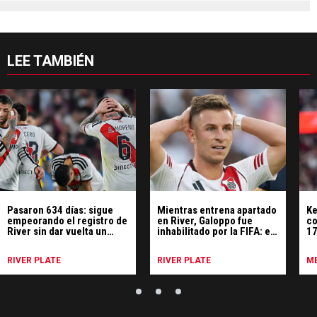
LEE TAMBIÉN
Pasaron 634 días: sigue
Mientras entrena apartado
Ke
empeorando el registro de
en River, Galoppo fue
co
River sin dar vuelta un
inhabilitado por la FIFA: el
17
partido
motivo
p
RIVER PLATE
RIVER PLATE
ME