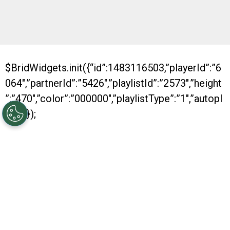
$BridWidgets.init({“id”:1483116503,”playerId”:”6
064″,”partnerId”:”5426″,”playlistId”:”2573″,”height
”:”470″,”color”:”000000″,”playlistType”:”1″,”autopl
ay”:0});
Con dos nuevos títulos conseguidos, River se
despide de otro año positivo. Es que, al igual
que los anteriores, en 2016 fue muy bueno para
el conjunto Millonario, que se consagró
campeón de la Recopa y también de la Copa
Argentina. Además, obtuvo su pasaje hacia la