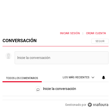
INICIAR SESIÓN
CREAR CUENTA
|
CONVERSACIÓN
SIGA ESTA 
SEGUIR
LOS MÁS RECIENTES
TODOS LOS COMENTARIOS
Todos los comentarios
Inicie la conversación
PUBLICIDAD