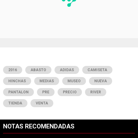
2016
ABASTO
ADIDAS
CAMISETA
HINCHAS
MEDIAS
MUSEO
NUEVA
PANTALON
PRE
PRECIO
RIVER
TIENDA
VENTA
NOTAS RECOMENDADAS
Este listado muestra los artículos con más comentarios en los últimos 7