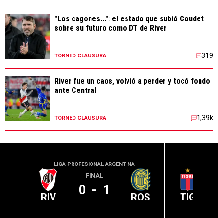
"Los cagones...": el estado que subió Coudet
sobre su futuro como DT de River
319
TORNEO CLAUSURA
River fue un caos, volvió a perder y tocó fondo
ante Central
1,39k
TORNEO CLAUSURA
LIGA PROFESIONAL ARGENTINA
LIGA PR
FINAL
0
-
1
RIV
ROS
TIG