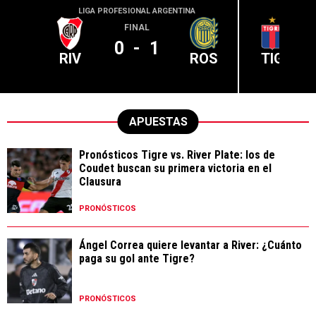
LIGA PROFESIONAL ARGENTINA
LIGA PR
FINAL
0
-
1
RIV
ROS
TIG
APUESTAS
Pronósticos Tigre vs. River Plate: los de
Coudet buscan su primera victoria en el
Clausura
PRONÓSTICOS
Ángel Correa quiere levantar a River: ¿Cuánto
paga su gol ante Tigre?
PRONÓSTICOS