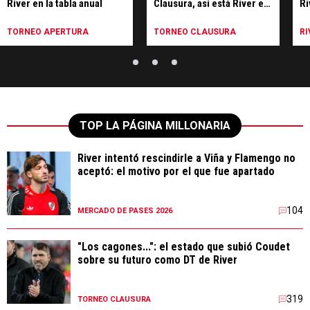
River en la tabla anual
Clausura, así está River en
Ri
la tabla anual y las vías de
Li
clasificación a la
TORNEO APERTURA
TORNEO CLAUSURA
RI
Libertadores 2027
TOP LA PÁGINA MILLONARIA
River intentó rescindirle a Viña y Flamengo no
aceptó: el motivo por el que fue apartado
104
MERCADO DE PASES 2026
"Los cagones...": el estado que subió Coudet
sobre su futuro como DT de River
319
TORNEO CLAUSURA