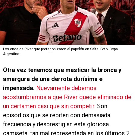
Los once de River que protagonizaron el papelón en Salta. Foto: Copa
Argentina.
Otra vez tenemos que masticar la bronca y
amargura de una derrota durísima e
impensada.
Nuevamente debemos
acostumbrarnos a que River quede eliminado de
un certamen casi que sin competir
. Son
episodios que se repiten con demasiada
frecuencia y desprestigian esta gloriosa
camiseta, tan mal representada en los últimos 2