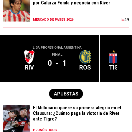
por Galarza Fonda y negocia con River
49
MERCADO DE PASES 2026
LIGA PROFESIONAL ARGENTINA
LIGA PR
FINAL
0
-
1
RIV
ROS
TIG
APUESTAS
El Millonario quiere su primera alegría en el
Clausura: ¿Cuánto paga la victoria de River
ante Tigre?
PRONÓSTICOS