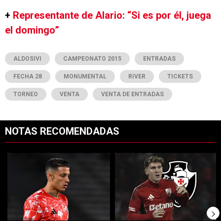
+
Representante de Alario: “Si es por él, juega
el domingo”
ALDOSIVI
CAMPEONATO 2015
ENTRADAS
FECHA 28
MONUMENTAL
RIVER
TICKETS
TORNEO
VENTA
VENTA DE ENTRADAS
NOTAS RECOMENDADAS
Este listado muestra los artículos con más comentarios en los últimos 7
Un artículo de tendencia con el título "Kevin Castaño se va de River 
Un artículo de tendencia con el tí