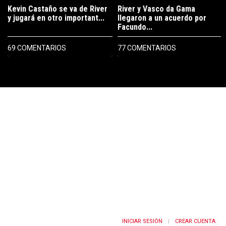
Kevin Castaño se va de River
River y Vasco da Gama
y jugará en otro important...
llegaron a un acuerdo por
Facundo...
69 COMENTARIOS
77 COMENTARIOS
PUBLICIDAD
INICIAR SESIÓN
CREAR CUENTA
|