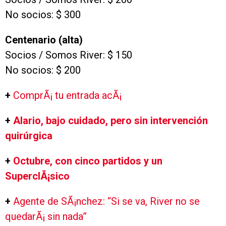
No socios: $ 300
Centenario (alta)
Socios / Somos River: $ 150
No socios: $ 200
+
ComprÃ¡ tu entrada acÃ¡
+
Alario, bajo cuidado, pero sin intervención
quirúrgica
+
Octubre, con cinco partidos y un
SuperclÃ¡sico
+
Agente de SÃ¡nchez: “Si se va, River no se
quedarÃ¡ sin nada”