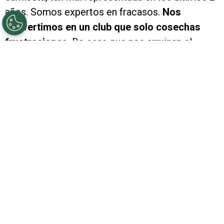
años. Somos expertos en fracasos.
Nos
convertimos en un club que solo cosechas
frustraciones
. De esas que nos arruinan el
humor y el ánimo. A la felicidad deportiva que
nos regala nuestra Selección Argentina, viene
River y le mete una trompada que nos hace
olvidar del Mundial para preocuparnos por esta
realidad millonaria.
Veremos la final con España
con entusiasmo, pero sabiendo que el enojo
que tenemos por
este papelón ante Aldosivi no
va a desaparecer.