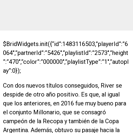
$BridWidgets.init({“id”:1483116503,”playerId”:”6
064″,”partnerId”:”5426″,”playlistId”:”2573″,”height
”:”470″,”color”:”000000″,”playlistType”:”1″,”autopl
ay”:0});
Con dos nuevos títulos conseguidos, River se
despide de otro año positivo. Es que, al igual
que los anteriores, en 2016 fue muy bueno para
el conjunto Millonario, que se consagró
campeón de la Recopa y también de la Copa
Argentina. Además, obtuvo su pasaje hacia la