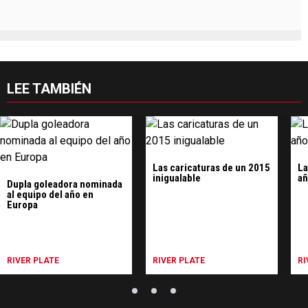
LEE TAMBIÉN
Las caricaturas de un 2015
La
inigualable
añ
Dupla goleadora nominada
al equipo del año en
Europa
RIVER PLATE
RIVER PLATE
RI