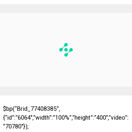
$bp(“Brid_77408385”,
{“id”:”6064″,”width”:”100%”,”height”:”400″,”video”:
”70780″});