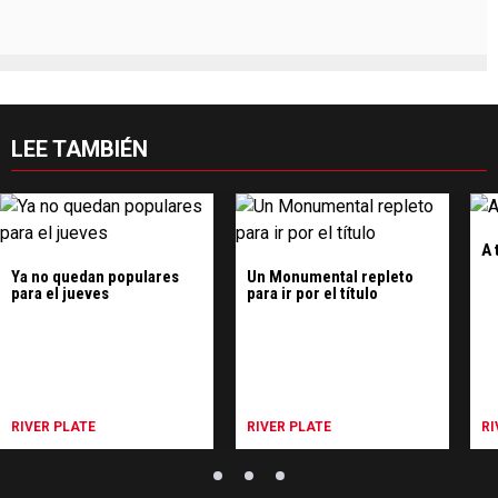
LEE TAMBIÉN
A 
Ya no quedan populares
Un Monumental repleto
para el jueves
para ir por el título
RIVER PLATE
RIVER PLATE
RI