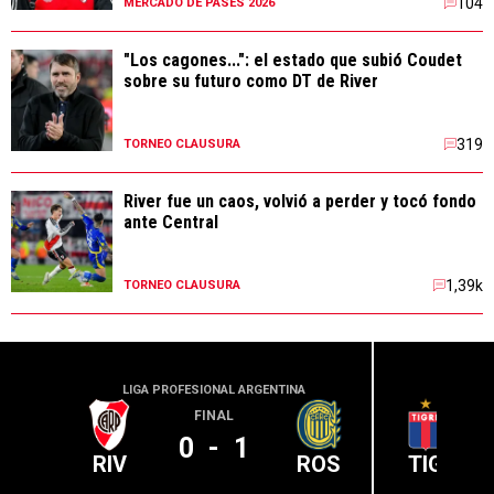
104
MERCADO DE PASES 2026
"Los cagones...": el estado que subió Coudet
sobre su futuro como DT de River
319
TORNEO CLAUSURA
River fue un caos, volvió a perder y tocó fondo
ante Central
1,39k
TORNEO CLAUSURA
LIGA PROFESIONAL ARGENTINA
LIGA PR
FINAL
0
-
1
RIV
ROS
TIG