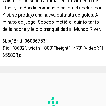
Wilstermann se iba a tomar el atrevimiento de
atacar, La Banda continuó pisando el acelerador.
Y sí, se produjo una nueva catarata de goles. Al
minuto de juego, Scocco metió el quinto tanto
de la noche y le dio tranquilidad al Mundo River.
$bp(“Brid_06036753”,
{“id”:”8682″,”width”:”800″,”height”:”478″,”video”:”1
65580″});