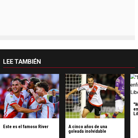
LEE TAMBIÉN
"M
en
Li
Este es el famoso River
A cinco años de una
goleada inolvidable