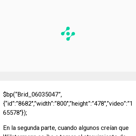
$bp(“Brid_06035047”,
{“id”:”8682″,”width”:”800″,”height”:”478″,”video”:”1
65578″});
En la segunda parte, cuando algunos creían que