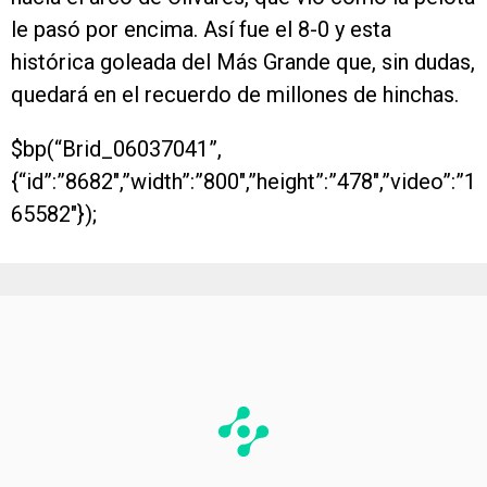
le pasó por encima. Así fue el 8-0 y esta
histórica goleada del Más Grande que, sin dudas,
quedará en el recuerdo de millones de hinchas.
$bp(“Brid_06037041”,
{“id”:”8682″,”width”:”800″,”height”:”478″,”video”:”1
65582″});