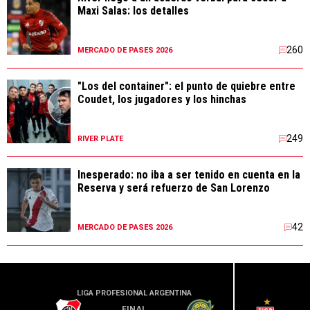
Maxi Salas: los detalles
260
MERCADO DE PASES 2026
"Los del container": el punto de quiebre entre
Coudet, los jugadores y los hinchas
249
RIVER PLATE
Inesperado: no iba a ser tenido en cuenta en la
Reserva y será refuerzo de San Lorenzo
42
MERCADO DE PASES 2026
LIGA PROFESIONAL ARGENTINA
LIGA PR
FINAL