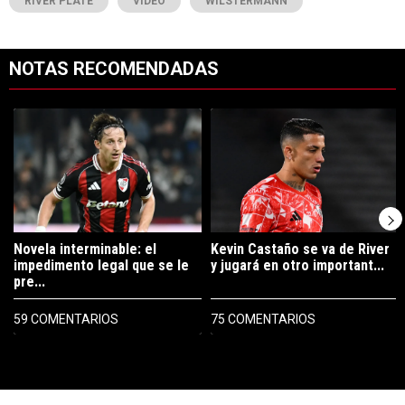
RIVER PLATE
VIDEO
WILSTERMANN
NOTAS RECOMENDADAS
Este listado muestra los artículos con más comentarios en los últimos 7
Un artículo de tendencia con el título "Novela interminable: el imped
Un artículo de tendencia con el tí
Novela interminable: el
Kevin Castaño se va de River
impedimento legal que se le
y jugará en otro important...
pre...
59 COMENTARIOS
75 COMENTARIOS
PUBLICIDAD