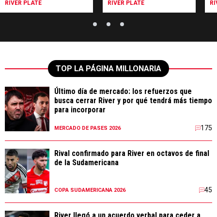
RIVER PLATE
RIVER PLATE
RI
TOP LA PÁGINA MILLONARIA
Último día de mercado: los refuerzos que
busca cerrar River y por qué tendrá más tiempo
para incorporar
175
MERCADO DE PASES 2026
Rival confirmado para River en octavos de final
de la Sudamericana
45
COPA SUDAMERICANA 2026
River llegó a un acuerdo verbal para ceder a