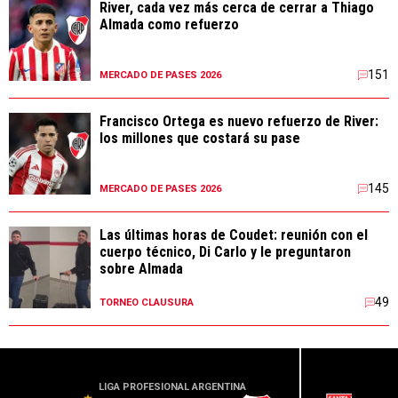
River, cada vez más cerca de cerrar a Thiago
Almada como refuerzo
151
MERCADO DE PASES 2026
Francisco Ortega es nuevo refuerzo de River:
los millones que costará su pase
145
MERCADO DE PASES 2026
Las últimas horas de Coudet: reunión con el
cuerpo técnico, Di Carlo y le preguntaron
sobre Almada
49
TORNEO CLAUSURA
LIGA PROFESIONAL ARGENTINA
CONME