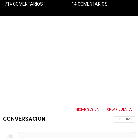
714 COMENTARIOS
14 COMENTARIOS
PUBLICIDAD
INICIAR SESIÓN
CREAR CUENTA
|
CONVERSACIÓN
SIGA ESTA 
SEGUIR