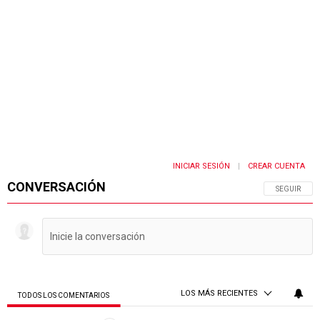
INICIAR SESIÓN
CREAR CUENTA
|
CONVERSACIÓN
SIGA ESTA 
SEGUIR
LOS MÁS RECIENTES
TODOS LOS COMENTARIOS
Todos los comentarios