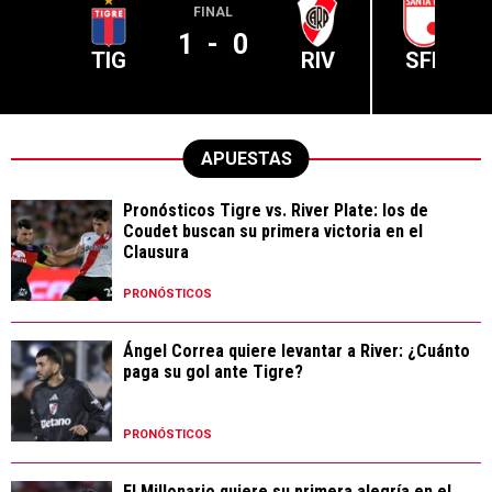
FINAL
1
-
0
TIG
RIV
SFE
APUESTAS
Pronósticos Tigre vs. River Plate: los de
Coudet buscan su primera victoria en el
Clausura
PRONÓSTICOS
Ángel Correa quiere levantar a River: ¿Cuánto
paga su gol ante Tigre?
PRONÓSTICOS
El Millonario quiere su primera alegría en el