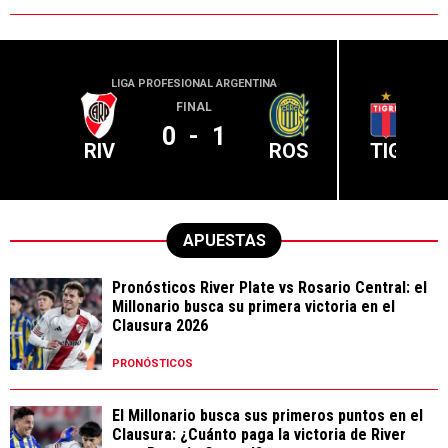
LIGA PROFESIONAL ARGENTINA
LIGA PR
FINAL
0
-
1
RIV
ROS
TIG
APUESTAS
Pronósticos River Plate vs Rosario Central: el
Millonario busca su primera victoria en el
Clausura 2026
PRONÓSTICOS
El Millonario busca sus primeros puntos en el
Clausura: ¿Cuánto paga la victoria de River