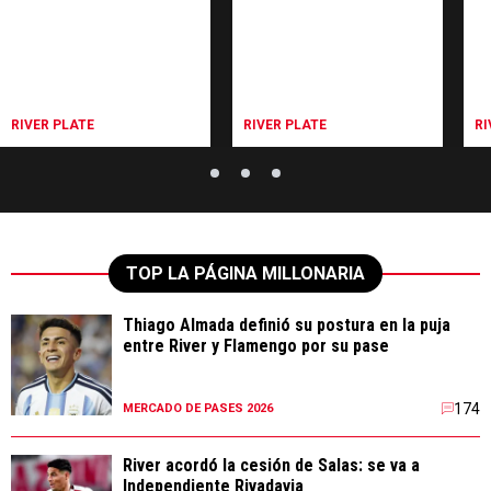
RIVER PLATE
RIVER PLATE
RI
TOP LA PÁGINA MILLONARIA
Thiago Almada definió su postura en la puja
entre River y Flamengo por su pase
174
MERCADO DE PASES 2026
River acordó la cesión de Salas: se va a
Independiente Rivadavia