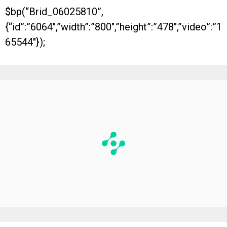
$bp(“Brid_06025810”,
{“id”:”6064″,”width”:”800″,”height”:”478″,”video”:”1
65544″});