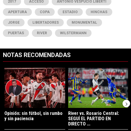
2017
ACCESO
ANTONIO VESPUCIO LIBERTI
APERTURA
COPA
ESTADIO
HINCHAS
JORGE
LIBERTADORES
MONUMENTAL
PUERTAS
RIVER
WILSTERMANN
NOTAS RECOMENDADAS
Este listado muestra los artículos con más comentarios en los últimos 7
Un artículo de tendencia con el título "Opinión: sin fútbol, sin rumbo 
Un artículo de tendencia con el t
Opinión: sin fútbol, sin rumbo
River vs. Rosario Central:
y sin paciencia
SEGUÍ EL PARTIDO EN
DIRECTO ...