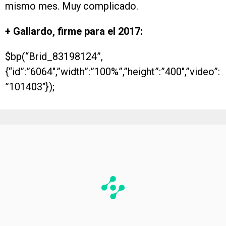
mismo mes. Muy complicado.
+ Gallardo, firme para el 2017:
$bp(“Brid_83198124”,
{“id”:”6064″,”width”:”100%”,”height”:”400″,”video”:
”101403″});