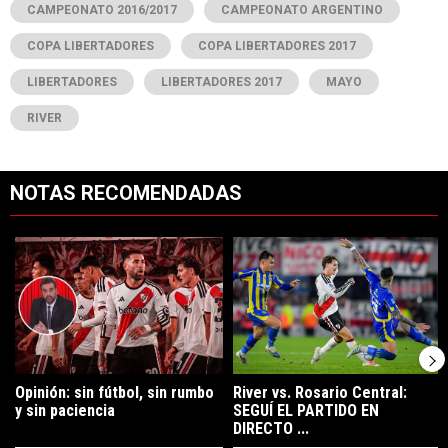
CAMPEONATO 2016/2017
CAMPEONATO ARGENTINO
COPA LIBERTADORES
COPA LIBERTADORES 2017
LIBERTADORES
LIBERTADORES 2017
MAYO
RIVER
NOTAS RECOMENDADAS
Este listado muestra los artículos con más comentarios en los últimos 7
Un artículo de tendencia con el título "Opinión: sin fútbol, sin rumbo 
Un artículo de tendencia con el t
Opinión: sin fútbol, sin rumbo
River vs. Rosario Central:
y sin paciencia
SEGUÍ EL PARTIDO EN
DIRECTO ...