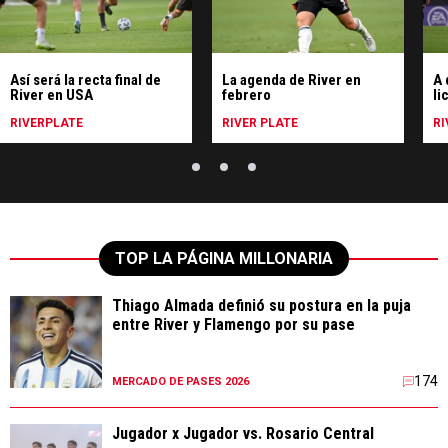
Así será la recta final de
La agenda de River en
A 
River en USA
febrero
li
RIVERPLATE
RIVER PLATE
RI
TOP LA PÁGINA MILLONARIA
Thiago Almada definió su postura en la puja
entre River y Flamengo por su pase
174
MERCADO DE PASES 2026
Jugador x Jugador vs. Rosario Central