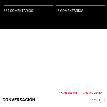
667 COMENTARIOS
46 COMENTARIOS
PUBLICIDAD
INICIAR SESIÓN
CREAR CUENTA
|
CONVERSACIÓN
SIGA ESTA 
SEGUIR