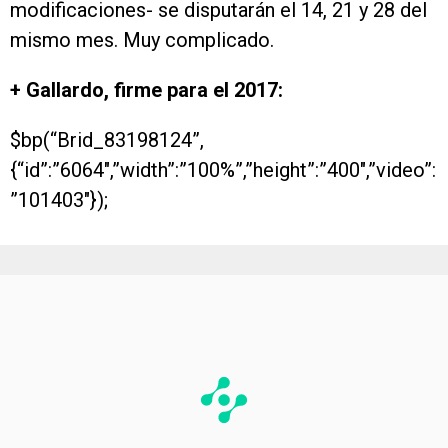
modificaciones- se disputarán el 14, 21 y 28 del
mismo mes. Muy complicado.
+ Gallardo, firme para el 2017:
$bp(“Brid_83198124”,
{“id”:”6064″,”width”:”100%”,”height”:”400″,”video”:
”101403″});