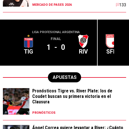
133
MERCADO DE PASES 2026
LIGA PROFESIONAL ARGENTINA
CONME
FINAL
1
-
0
TIG
RIV
SFE
APUESTAS
Pronósticos Tigre vs. River Plate: los de
Coudet buscan su primera victoria en el
Clausura
PRONÓSTICOS
Ángel Correa quiere levantar a River: ¿Cuánto