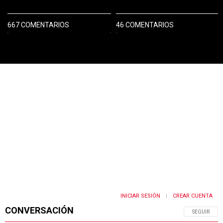
667 COMENTARIOS
46 COMENTARIOS
PUBLICIDAD
INICIAR SESIÓN
CREAR CUENTA
|
CONVERSACIÓN
SIGA ESTA 
SEGUIR