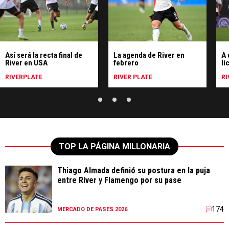
Así será la recta final de
La agenda de River en
A 
River en USA
febrero
li
RIVERPLATE
RIVER PLATE
RI
TOP LA PÁGINA MILLONARIA
Thiago Almada definió su postura en la puja
entre River y Flamengo por su pase
174
MERCADO DE PASES 2026