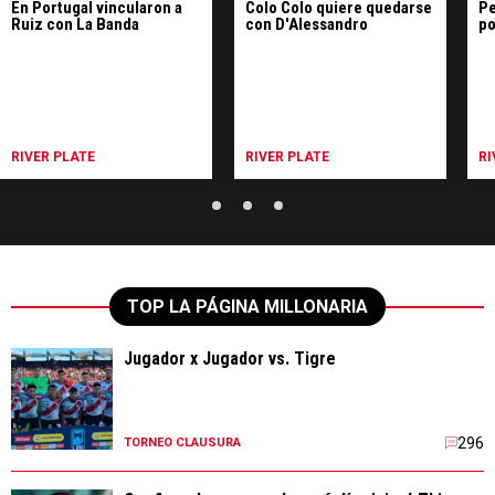
En Portugal vincularon a
Colo Colo quiere quedarse
Pe
Ruiz con La Banda
con D'Alessandro
po
RIVER PLATE
RIVER PLATE
RI
TOP LA PÁGINA MILLONARIA
Jugador x Jugador vs. Tigre
296
TORNEO CLAUSURA