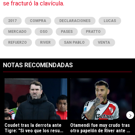
se fracturó la clavícula.
2017
COMPRA
DECLARACIONES
LUCAS
MERCADO
OSO
PASES
PRATTO
REFUERZO
RIVER
SAN PABLO
VENTA
NOTAS RECOMENDADAS
Este listado muestra los artículos con más comentarios en los últimos 7
Un artículo de tendencia con el título "Coudet tras la derrota ante Ti
Un artículo de tendencia con el tí
Coudet tras la derrota ante
Otamendi fue muy crudo tras
Tigre: "Si veo que los resu...
otro papelón de River ante ...