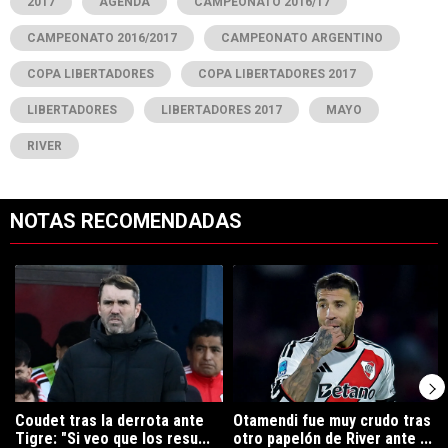
2017
AGENDA
CAMPEONATO 2016/17
CAMPEONATO 2016/2017
CAMPEONATO ARGENTINO
COPA LIBERTADORES
COPA LIBERTADORES 2017
LIBERTADORES
LIBERTADORES 2017
MAYO
RIVER
NOTAS RECOMENDADAS
Este listado muestra los artículos con más comentarios en los últimos 7
Un artículo de tendencia con el título "Coudet tras la derrota ante Ti
Un artículo de tendencia con el tí
Coudet tras la derrota ante
Otamendi fue muy crudo tras
Tigre: "Si veo que los resu...
otro papelón de River ante ...