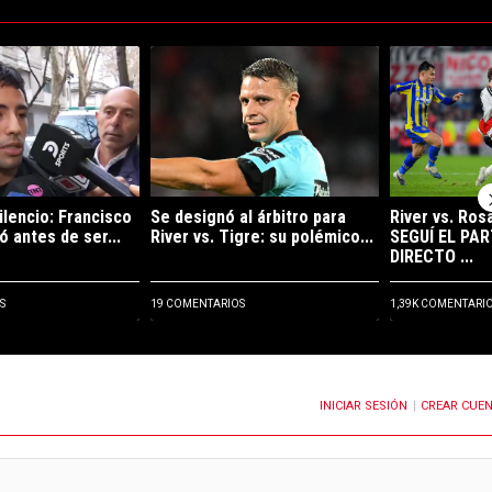
ltimos 7 días.
e tendencia con el título "Rompió el silencio: Francisco Ortega habló ant
Un artículo de tendencia con el título "Se designó
Un artículo de
ilencio: Francisco
Se designó al árbitro para
River vs. Ros
ó antes de ser...
River vs. Tigre: su polémico...
SEGUÍ EL PAR
DIRECTO ...
S
19 COMENTARIOS
1,39K COMENTARI
INICIAR SESIÓN
CREAR CUE
OTIFICACIONES CUANDO SE PUBLIQUEN NUEVOS COMENTARIOS
|