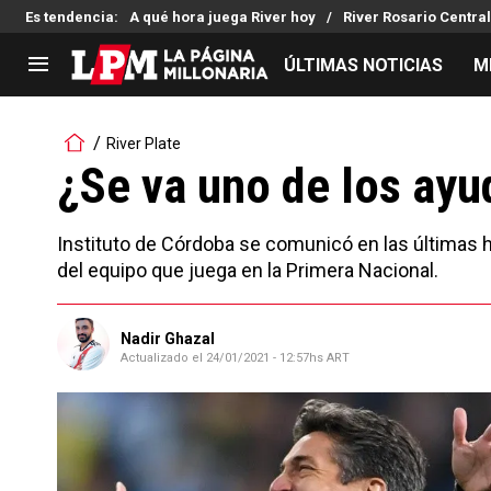
Es tendencia
:
A qué hora juega River hoy
River Rosario Central
ÚLTIMAS NOTICIAS
M
LIGA PROFESIONAL
TORNEOS
River Plate
Noticias
Copa Sudamericana
¿Se va uno de los ayu
Tabla de posiciones
Copa Argentina
Fixture
Selección Argentina
Instituto de Córdoba se comunicó en las últimas h
Reserva
del equipo que juega en la Primera Nacional.
Nadir Ghazal
Actualizado el
24/01/2021 - 12:57hs ART