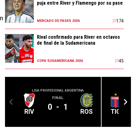
puja entre River y Flamengo por su pase
en
174
MERCADO DE PASES 2026
Rival confirmado para River en octavos
de final de la Sudamericana
45
COPA SUDAMERICANA 2026
LIGA PROFESIONAL ARGENTINA
LIGA PROFE
FINAL
A 
0
-
1
RIV
ROS
TIG