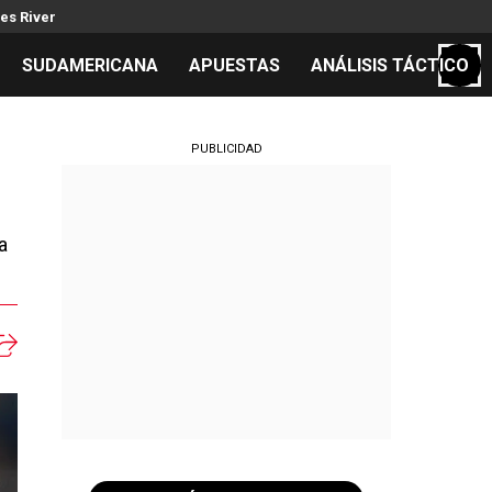
es River
SUDAMERICANA
APUESTAS
ANÁLISIS TÁCTICO
S
PUBLICIDAD
a
cos
el día