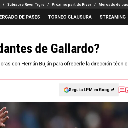
Subiabre River Tigre
Próximo partido River
Mercado de pas
ERCADO DE PASES
TORNEO CLAUSURA
STREAMING
MILLONARIOS
LPM PARA EL HINCHA
APUESTA
Mercado de Pases
Streaming
Noticias
dantes de Gallardo?
Análisis tácticos
Entradas
Guías
Juanfer Quintero
Hinchas
Códigos
oras con Hernán Buján para ofrecerle la dirección técnic
Chacho Coudet
Los goles de River
Pronósti
Ex River
Entrevistas
Apuesta d
Seguí a LPM en Google!