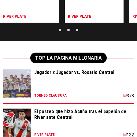
RIVER PLATE
RIVER PLATE
RI
TOP LA PÁGINA MILLONARIA
Jugador x Jugador vs. Rosario Central
378
TORNEO CLAUSURA
El posteo que hizo Acuña tras el papelón de
River ante Central
132
RIVER PLATE