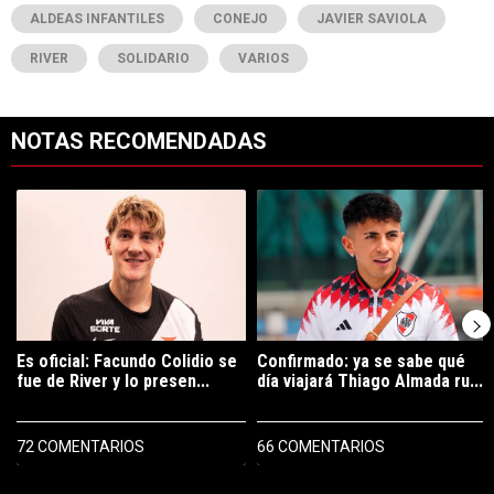
ALDEAS INFANTILES
CONEJO
JAVIER SAVIOLA
RIVER
SOLIDARIO
VARIOS
NOTAS RECOMENDADAS
Este listado muestra los artículos con más comentarios en los últimos 7
Un artículo de tendencia con el título "Es oficial: Facundo Colidio 
Un artículo de tendencia con el t
Es oficial: Facundo Colidio se
Confirmado: ya se sabe qué
fue de River y lo presen...
día viajará Thiago Almada ru...
72 COMENTARIOS
66 COMENTARIOS
PUBLICIDAD