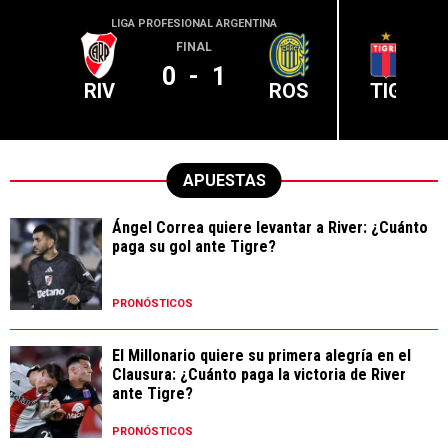
LIGA PROFESIONAL ARGENTINA
LIGA PR
FINAL
0
-
1
RIV
ROS
TIG
APUESTAS
Ángel Correa quiere levantar a River: ¿Cuánto
paga su gol ante Tigre?
PRONÓSTICOS
El Millonario quiere su primera alegría en el
Clausura: ¿Cuánto paga la victoria de River
ante Tigre?
PRONÓSTICOS