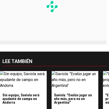
LEE TAMBIÉN
Sin equipo, Saviola será
Saviola: "Evalúo jugar un
"E
ayudante de campo en
año más, pero no en
pr
Andorra
Argentina"
ex