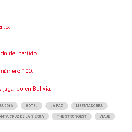
rto:
do del partido.
o número 100.
 jugando en Bolivia.
S 2016
HOTEL
LA PAZ
LIBERTADORES
ANTA CRUZ DE LA SIERRA
THE STRONGEST
VIAJE