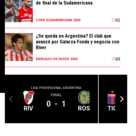
de final de la Sudamericana
45
COPA SUDAMERICANA 2026
¿Se queda en Argentina? El club que
avanzó por Galarza Fonda y negocia con
River
49
MERCADO DE PASES 2026
LIGA PROFESIONAL ARGENTINA
LIGA PROFE
FINAL
0
-
1
RIV
ROS
TIG