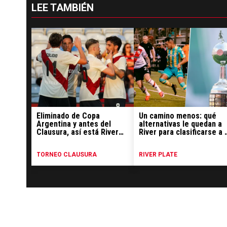
LEE TAMBIÉN
Eliminado de Copa
Un camino menos: qué
Argentina y antes del
alternativas le quedan a
Clausura, así está River
River para clasificarse a 
en la tabla anual y las vías
Libertadores 2027
de clasificación a la
TORNEO CLAUSURA
RIVER PLATE
Libertadores 2027