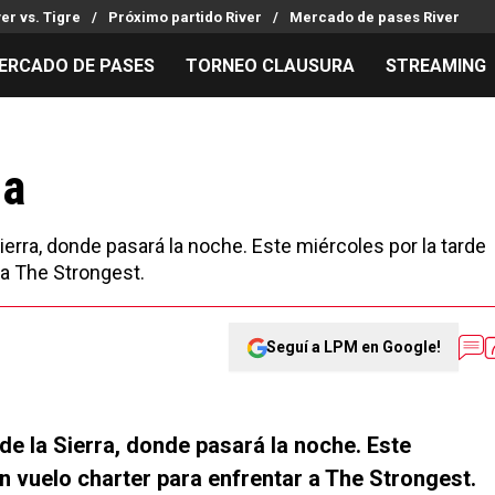
ver vs. Tigre
Próximo partido River
Mercado de pases River
ERCADO DE PASES
TORNEO CLAUSURA
STREAMING
MILLONARIOS
LPM PARA EL HINCHA
APUESTA
Mercado de Pases
Streaming
Noticias
ia
Análisis tácticos
Entradas
Guías
Juanfer Quintero
Hinchas
Códigos
Sierra, donde pasará la noche. Este miércoles por la tarde
Chacho Coudet
Los goles de River
Pronósti
 a The Strongest.
Ex River
Entrevistas
Apuesta d
Seguí a LPM en Google!
 de la Sierra, donde pasará la noche. Este
un vuelo charter para enfrentar a The Strongest.