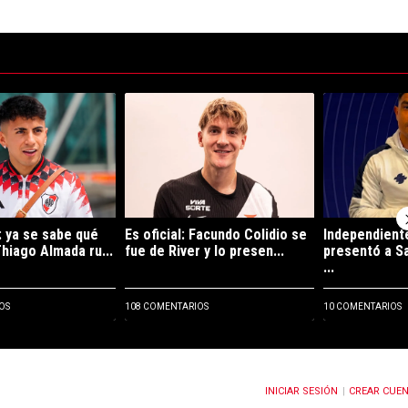
ltimos 7 días.
de tendencia con el título "Confirmado: ya se sabe qué día viajará Thi
Un artículo de tendencia con el título "Es oficia
Un artículo de 
 ya se sabe qué
Es oficial: Facundo Colidio se
Independient
Thiago Almada ru...
fue de River y lo presen...
presentó a Sa
...
OS
108 COMENTARIOS
10 COMENTARIOS
INICIAR SESIÓN
CREAR CUE
OTIFICACIONES CUANDO SE PUBLIQUEN NUEVOS COMENTARIOS
|