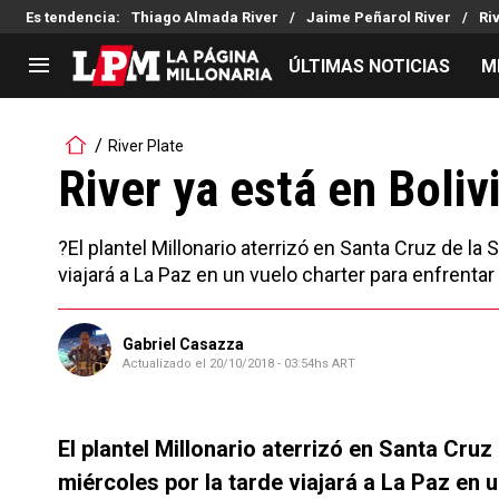
Es tendencia
:
Thiago Almada River
Jaime Peñarol River
Ri
ÚLTIMAS NOTICIAS
M
LIGA PROFESIONAL
TORNEOS
River Plate
Noticias
Copa Sudamericana
River ya está en Boliv
Tabla de posiciones
Copa Argentina
Fixture
Selección Argentina
?El plantel Millonario aterrizó en Santa Cruz de la 
Reserva
viajará a La Paz en un vuelo charter para enfrentar
Gabriel Casazza
Actualizado el
20/10/2018 - 03:54hs ART
El plantel Millonario aterrizó en Santa Cruz
miércoles por la tarde viajará a La Paz en 