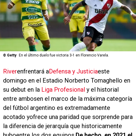
©
Getty
En el último duelo fue victoria 3-1 en Florencio Varela.
River
enfrentará a
Defensa y Justicia
este
domingo en el Estadio Norberto Tomaghello en
su debut en la
Liga Profesional
y el historial
entre ambosen el marco de la máxima categoría
del fútbol argentino es extremadamente
acotado yofrece una paridad que sorprende para
la diferencia de jerarquía que historicamente
huboentre los dos equipos.
De hecho, en 2021 el