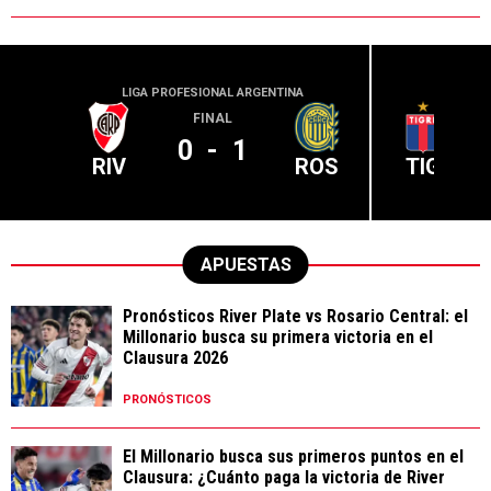
LIGA PROFESIONAL ARGENTINA
LIGA PR
FINAL
0
-
1
RIV
ROS
TIG
APUESTAS
Pronósticos River Plate vs Rosario Central: el
Millonario busca su primera victoria en el
Clausura 2026
PRONÓSTICOS
El Millonario busca sus primeros puntos en el
Clausura: ¿Cuánto paga la victoria de River