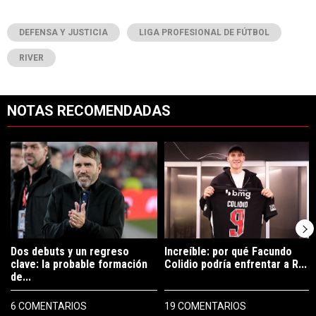
DEFENSA Y JUSTICIA
LIGA PROFESIONAL DE FÚTBOL
RIVER
NOTAS RECOMENDADAS
Este listado muestra los artículos con más comentarios en los últimos 7
Un artículo de tendencia con el título "Dos debuts y un regreso clave
Un artículo de tendencia con el tí
Dos debuts y un regreso
Increíble: por qué Facundo
clave: la probable formación
Colidio podría enfrentar a R...
de...
6 COMENTARIOS
19 COMENTARIOS