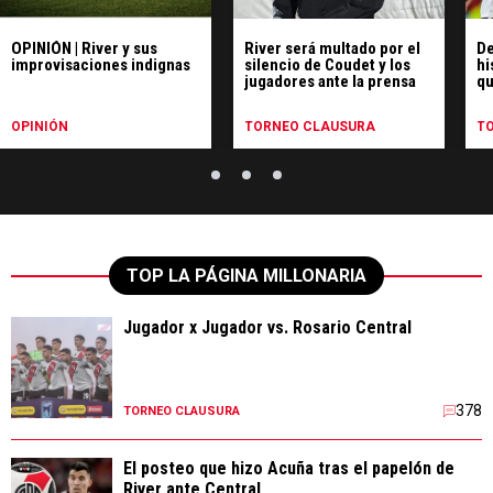
OPINIÓN | River y sus
River será multado por el
De
improvisaciones indignas
silencio de Coudet y los
hi
jugadores ante la prensa
qu
pe
Ce
OPINIÓN
TORNEO CLAUSURA
T
TOP LA PÁGINA MILLONARIA
Jugador x Jugador vs. Rosario Central
378
TORNEO CLAUSURA
El posteo que hizo Acuña tras el papelón de
River ante Central