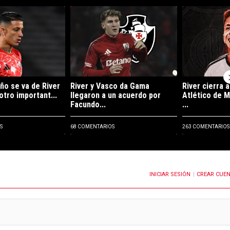
ltimos 7 días.
e tendencia con el título "Kevin Castaño se va de River y jugará en otro
Un artículo de tendencia con el título "River y Va
Un artículo de
ño se va de River
River y Vasco da Gama
River cierra 
otro important...
llegaron a un acuerdo por
Atlético de M
Facundo...
...
S
68 COMENTARIOS
263 COMENTARIOS
INICIAR SESIÓN
CREAR CUE
OTIFICACIONES CUANDO SE PUBLIQUEN NUEVOS COMENTARIOS
|