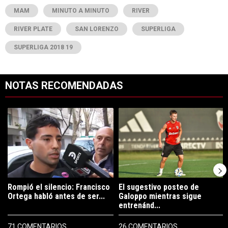
MAM
MINUTO A MINUTO
RIVER
RIVER PLATE
SAN LORENZO
SUPERLIGA
SUPERLIGA 2018 19
NOTAS RECOMENDADAS
Este listado muestra los artículos con más comentarios en los últimos 7
Un artículo de tendencia con el título "Rompió el silencio: Francisco 
Un artículo de tendencia con el tí
Rompió el silencio: Francisco
El sugestivo posteo de
Ortega habló antes de ser...
Galoppo mientras sigue
entrenánd...
71 COMENTARIOS
26 COMENTARIOS