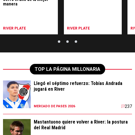
manera
RIVER PLATE
RIVER PLATE
RI
TOP LA PÁGINA MILLONARIA
Llegó el séptimo refuerzo: Tobías Andrada
jugará en River
237
MERCADO DE PASES 2026
Mastantuono quiere volver a River: la postura
del Real Madrid