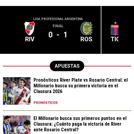
LIGA PROFESIONAL ARGENTINA
LIGA PR
FINAL
0
-
1
RIV
ROS
TIG
APUESTAS
Pronósticos River Plate vs Rosario Central: el
Millonario busca su primera victoria en el
Clausura 2026
PRONÓSTICOS
El Millonario busca sus primeros puntos en el
Clausura: ¿Cuánto paga la victoria de River
ante Rosario Central?