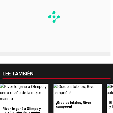
LEE TAMBIÉN
¡Gracias totales, River
El
campeón!
y 
River le ganó a Olimpo y
cerró el año de la mejor