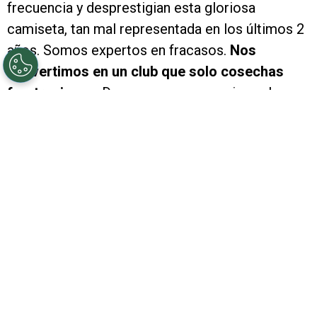
frecuencia y desprestigian esta gloriosa
camiseta, tan mal representada en los últimos 2
años. Somos expertos en fracasos.
Nos
convertimos en un club que solo cosechas
frustraciones
. De esas que nos arruinan el
humor y el ánimo. A la felicidad deportiva que
nos regala nuestra Selección Argentina, viene
River y le mete una trompada que nos hace
olvidar del Mundial para preocuparnos por esta
realidad millonaria.
Veremos la final con España
con entusiasmo, pero sabiendo que el enojo
que tenemos por
este papelón ante Aldosivi no
va a desaparecer.