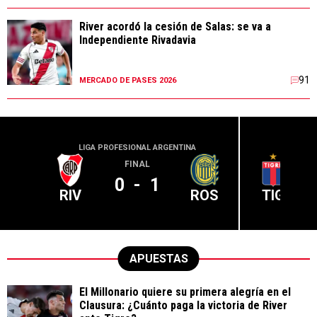
River acordó la cesión de Salas: se va a
Independiente Rivadavia
91
MERCADO DE PASES 2026
LIGA PROFESIONAL ARGENTINA
LIGA PR
FINAL
0
-
1
RIV
ROS
TIG
APUESTAS
El Millonario quiere su primera alegría en el
Clausura: ¿Cuánto paga la victoria de River