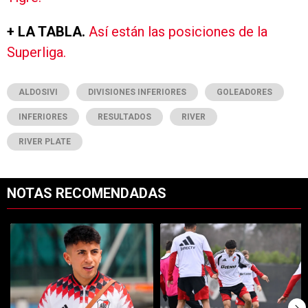
+ LA TABLA.
Así están las posiciones de la
Superliga.
ALDOSIVI
DIVISIONES INFERIORES
GOLEADORES
INFERIORES
RESULTADOS
RIVER
RIVER PLATE
NOTAS RECOMENDADAS
Este listado muestra los artículos con más comentarios en los últimos 7
Un artículo de tendencia con el título "Confirmado: ya se sabe qué 
Un artículo de tendencia con el t