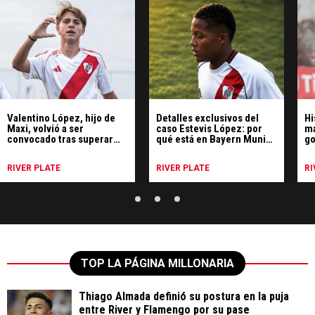
Valentino López, hijo de
Detalles exclusivos del
Hi
Maxi, volvió a ser
caso Estevis López: por
ma
convocado tras superar
qué está en Bayern Munich
go
una grave lesión
y el plan que tiene River
de
para retenerlo
RIVER PLATE
RIVER PLATE
RI
TOP LA PÁGINA MILLONARIA
Thiago Almada definió su postura en la puja
entre River y Flamengo por su pase