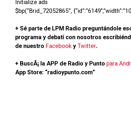
Initialize ads
$bp(“Brid_72052865”, {“id”:”6149″,”width”:”10
+ Sé parte de LPM Radio preguntándole eso
programa y debatí con nosotros escribiénd
de nuestro
Facebook
y
Twitter
.
+ BuscÃ¡ la APP de Radio y Punto
para Andr
App Store: “radioypunto.com”