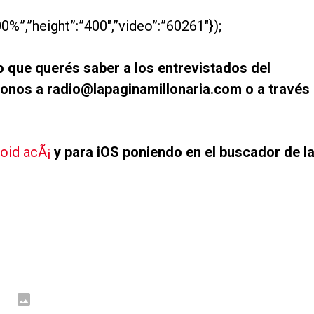
0%”,”height”:”400″,”video”:”60261″});
 que querés saber a los entrevistados del
onos a radio@lapaginamillonaria.com o a través
oid acÃ¡
y para iOS poniendo en el buscador de l