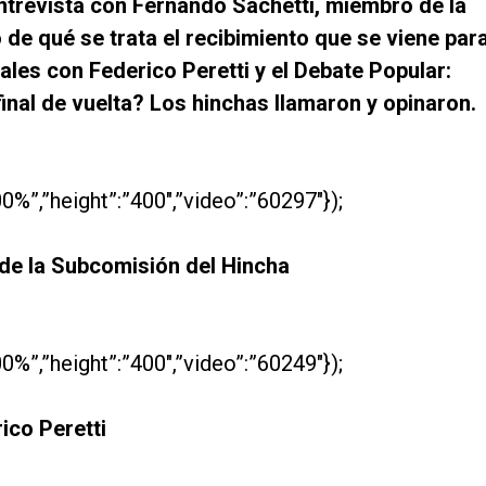
entrevista con Fernando Sachetti, miembro de la
de qué se trata el recibimiento que se viene par
les con Federico Peretti y el Debate Popular:
final de vuelta? Los hinchas llamaron y opinaron.
0%”,”height”:”400″,”video”:”60297″});
 de la Subcomisión del Hincha
0%”,”height”:”400″,”video”:”60249″});
ico Peretti