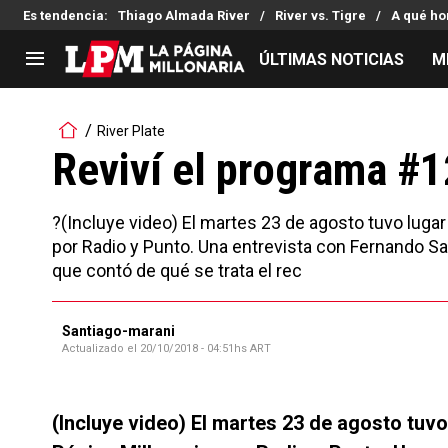
Es tendencia
:
Thiago Almada River
River vs. Tigre
A qué ho
ÚLTIMAS NOTICIAS
M
LIGA PROFESIONAL
TORNEOS
River Plate
Noticias
Copa Sudamericana
Reviví el programa #
Tabla de posiciones
Copa Argentina
Fixture
Selección Argentina
?(Incluye video) El martes 23 de agosto tuvo lugar 
Reserva
por Radio y Punto. Una entrevista con Fernando S
que contó de qué se trata el rec
Santiago-marani
Actualizado el
20/10/2018 - 04:51hs ART
(Incluye video)
El martes 23 de agosto tuvo 