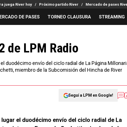
ra juega River hoy
Próximo partido River
Mercado de pases Riv
ERCADO DE PASES
TORNEO CLAUSURA
STREAMING
MILLONARIOS
LPM PARA EL HINCHA
APUESTA
Mercado de Pases
Streaming
Noticias
12 de LPM Radio
Análisis tácticos
Entradas
Guías
Juanfer Quintero
Hinchas
Códigos
el duodécimo envío del ciclo radial de La Página Millonari
Chacho Coudet
Los goles de River
Pronósti
achetti, miembro de la Subcomisión del Hincha de River
Ex River
Entrevistas
Apuesta d
Seguí a LPM en Google!
lugar el duodécimo envío del ciclo radial de La