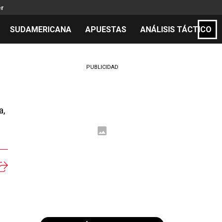
er
SUDAMERICANA
APUESTAS
ANÁLISIS TÁCTICO
S
PUBLICIDAD
a,
cos
el día