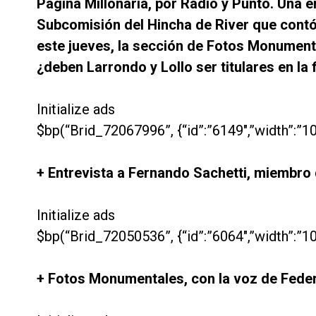
Página Millonaria, por Radio y Punto. Una 
Subcomisión del Hincha de River que contó 
este jueves, la sección de Fotos Monumenta
¿deben Larrondo y Lollo ser titulares en la 
Initialize ads
$bp(“Brid_72067996”, {“id”:”6149″,”width”:”10
+ Entrevista a Fernando Sachetti, miembro
Initialize ads
$bp(“Brid_72050536”, {“id”:”6064″,”width”:”10
+ Fotos Monumentales, con la voz de Feder