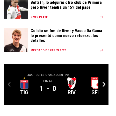
Beltrán, lo adquirió otro club de Primera
pero River tendrá un 15% del pase
RIVER PLATE
Colidio se fue de River y Vasco Da Gama
lo presentó como nuevo refuerzo: los
detalles
MERCADO DE PASES 2026
a
LIGA PROFESIONAL ARGENTINA
CONMEBOL
FINAL
1
-
0
TIG
RIV
SFE