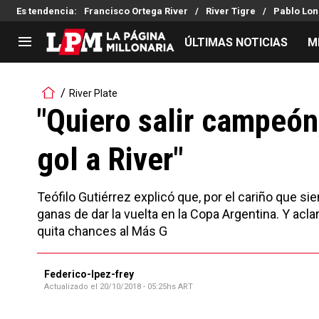
Es tendencia
:
Francisco Ortega River
River Tigre
Pablo Lon
ÚLTIMAS NOTICIAS
M
LIGA PROFESIONAL
TORNEOS
River Plate
Noticias
Copa Sudamericana
"Quiero salir campeón,
Tabla de posiciones
Copa Argentina
gol a River"
Fixture
Selección Argentina
Reserva
Teófilo Gutiérrez explicó que, por el cariño que sien
ganas de dar la vuelta en la Copa Argentina. Y acl
quita chances al Más G
Federico-lpez-frey
Actualizado el
20/10/2018 - 05:25hs ART