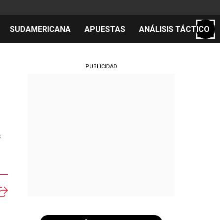
SUDAMERICANA
APUESTAS
ANÁLISIS TÁCTICO
S
PUBLICIDAD
cos
el día
s