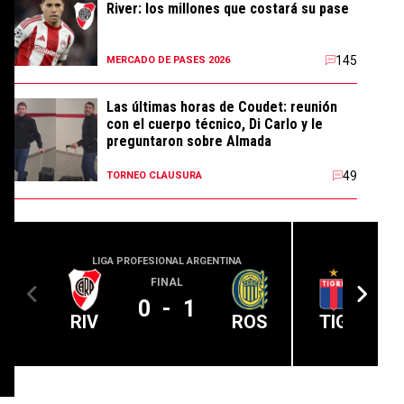
River: los millones que costará su pase
145
MERCADO DE PASES 2026
Las últimas horas de Coudet: reunión
con el cuerpo técnico, Di Carlo y le
preguntaron sobre Almada
49
TORNEO CLAUSURA
LIGA PROFESIONAL ARGENTINA
LIGA PROFE
FINAL
0
-
1
RIV
ROS
TIG