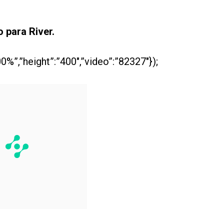
o para River.
0%”,”height”:”400″,”video”:”82327″});