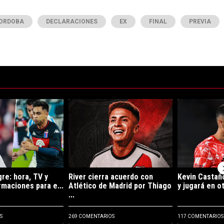
ORDOBA
DECLARACIONES
EX
FINAL
PREVIA
ltimos 7 días.
e tendencia con el título "River vs. Tigre: hora, TV y posibles formacion
Un artículo de tendencia con el título "River cie
Un artículo de
gre: hora, TV y
River cierra acuerdo con
Kevin Castaño
rmaciones para e...
Atlético de Madrid por Thiago
y jugará en ot
...
S
269 COMENTARIOS
117 COMENTARIOS