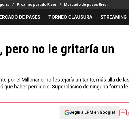
goria
Próximo partido River
Mercado de pases River
ERCADO DE PASES
TORNEO CLAUSURA
STREAMING
MILLONARIOS
LPM PARA EL HINCHA
APUESTA
Mercado de Pases
Streaming
Noticias
 pero no le gritaría un
Análisis tácticos
Entradas
Guías
Juanfer Quintero
Hinchas
Códigos
Chacho Coudet
Los goles de River
Pronósti
Ex River
Entrevistas
Apuesta d
te por el Millonario, no festejaría un tanto, más allá de la
aró que haber perdido el Superclásico de ninguna forma le
Seguí a LPM en Google!