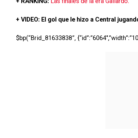
+ RANKING:
Las finales de la era Gallardo.
+ VIDEO: El gol que le hizo a Central jugand
$bp(“Brid_81633838”, {“id”:”6064″,”width”:”10