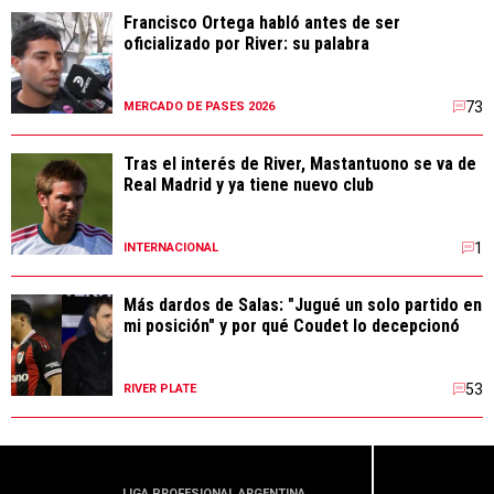
Francisco Ortega habló antes de ser
oficializado por River: su palabra
73
MERCADO DE PASES 2026
Tras el interés de River, Mastantuono se va de
Real Madrid y ya tiene nuevo club
1
INTERNACIONAL
Más dardos de Salas: "Jugué un solo partido en
mi posición" y por qué Coudet lo decepcionó
53
RIVER PLATE
LIGA PROFESIONAL ARGENTINA
LIGA PR