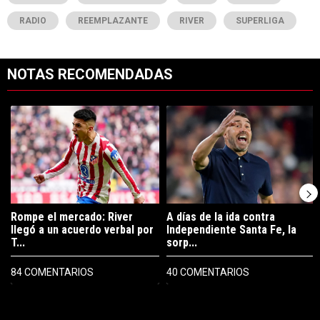
RADIO
REEMPLAZANTE
RIVER
SUPERLIGA
NOTAS RECOMENDADAS
Este listado muestra los artículos con más comentarios en los últimos 7
Un artículo de tendencia con el título "Rompe el mercado: River lleg
Un artículo de tendencia con el tí
Rompe el mercado: River
A días de la ida contra
llegó a un acuerdo verbal por
Independiente Santa Fe, la
T...
sorp...
84 COMENTARIOS
40 COMENTARIOS
PUBLICIDAD