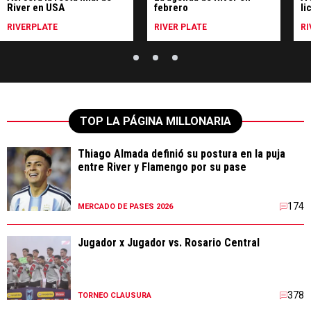
River en USA
febrero
li
RIVERPLATE
RIVER PLATE
RI
TOP LA PÁGINA MILLONARIA
Thiago Almada definió su postura en la puja
entre River y Flamengo por su pase
174
MERCADO DE PASES 2026
Jugador x Jugador vs. Rosario Central
378
TORNEO CLAUSURA