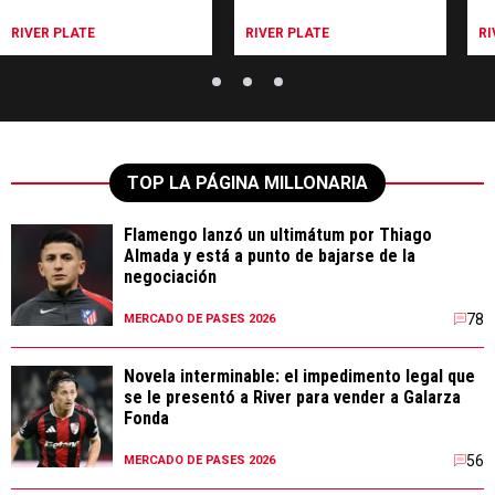
RIVER PLATE
RIVER PLATE
RI
TOP LA PÁGINA MILLONARIA
Flamengo lanzó un ultimátum por Thiago
Almada y está a punto de bajarse de la
negociación
78
MERCADO DE PASES 2026
Novela interminable: el impedimento legal que
se le presentó a River para vender a Galarza
Fonda
56
MERCADO DE PASES 2026