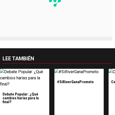
LEE TAMBIÉN
#SiRiverGanaPrometo
Co
Debate Popular: ¿Qué
cambios harías para la
final?