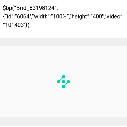
$bp(“Brid_83198124”,
{“id”:”6064″,”width”:”100%”,”height”:”400″,”video”:
”101403″});