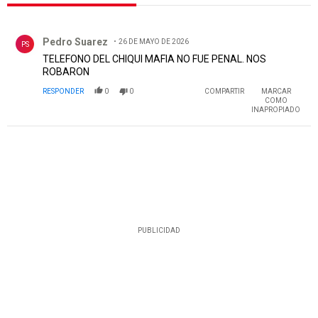
Todos los comentarios
Comentario de Pedro Suarez.
Pedro Suarez
26 DE MAYO DE 2026
PS
TELEFONO DEL CHIQUI MAFIA NO FUE PENAL. NOS
ROBARON
RESPONDER
0
0
COMPARTIR
MARCAR
COMO
INAPROPIADO
PUBLICIDAD