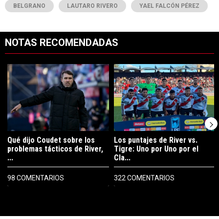
BELGRANO
LAUTARO RIVERO
YAEL FALCÓN PÉREZ
NOTAS RECOMENDADAS
Este listado muestra los artículos con más comentarios en los últimos 7
Un artículo de tendencia con el título "Qué dijo Coudet sobre los prob
Un artículo de tendencia con el tít
Qué dijo Coudet sobre los
Los puntajes de River vs.
problemas tácticos de River,
Tigre: Uno por Uno por el
...
Cla...
98 COMENTARIOS
322 COMENTARIOS
PUBLICIDAD