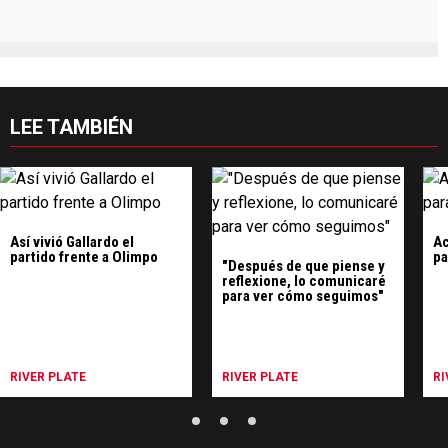
LEE TAMBIÉN
Así vivió Gallardo el
Ac
partido frente a Olimpo
pa
"Después de que piense y
reflexione, lo comunicaré
para ver cómo seguimos"
RIVER PLATE
RIVER PLATE
RI