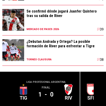
Se confirmó dónde jugará Juanfer Quintero
tras su salida de River
39
MERCADO DE PASES 2026
¿Debutan Andrada y Ortega? La posible
formación de River para enfrentar a Tigre
38
TORNEO CLAUSURA
LIGA PROFESIONAL ARGENTINA
CONME
FINAL
1
-
0
TIG
RIV
SFE