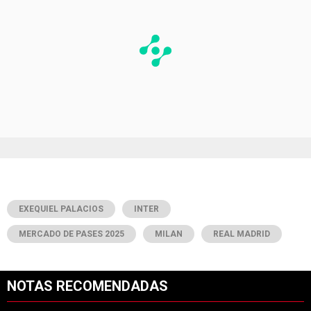
EXEQUIEL PALACIOS
INTER
MERCADO DE PASES 2025
MILAN
REAL MADRID
NOTAS RECOMENDADAS
Este listado muestra los artículos con más comentarios en los últimos 7