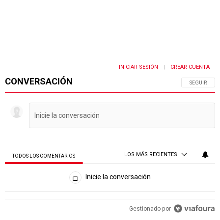
INICIAR SESIÓN
CREAR CUENTA
|
CONVERSACIÓN
SIGA ESTA 
SEGUIR
LOS MÁS RECIENTES
TODOS LOS COMENTARIOS
Todos los comentarios
Inicie la conversación
PUBLICIDAD