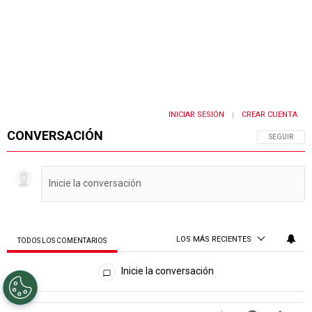
INICIAR SESIÓN
CREAR CUENTA
|
CONVERSACIÓN
SIGA ESTA 
SEGUIR
LOS MÁS RECIENTES
TODOS LOS COMENTARIOS
Todos los comentarios
Inicie la conversación
PUBLICIDAD