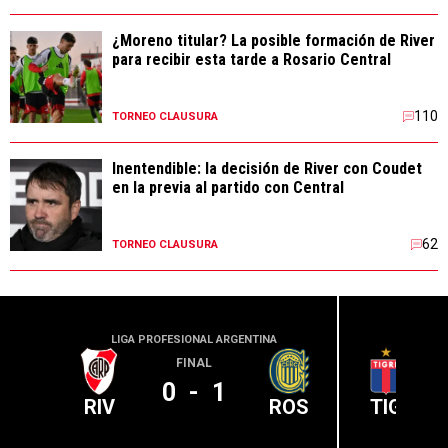
¿Moreno titular? La posible formación de River
para recibir esta tarde a Rosario Central
110
TORNEO CLAUSURA
Inentendible: la decisión de River con Coudet
en la previa al partido con Central
62
TORNEO CLAUSURA
LIGA PROFESIONAL ARGENTINA
LIGA PR
FINAL
0
-
1
RIV
ROS
TIG