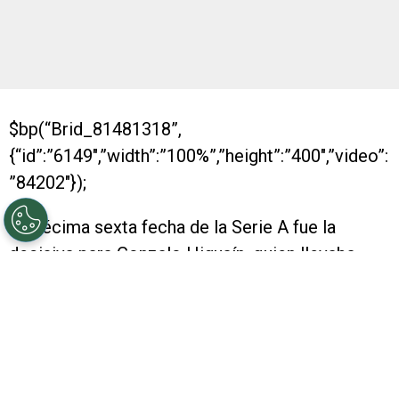
$bp(“Brid_81481318”,
{“id”:”6149″,”width”:”100%”,”height”:”400″,”video”:
”84202″});
La décima sexta fecha de la Serie A fue la
decisiva para Gonzalo Higuaín, quien llevaba
cuatro partidos sin meter goles, cosa rara para
el Pipita, que finalmente se destapó en el
clásico de Turín.