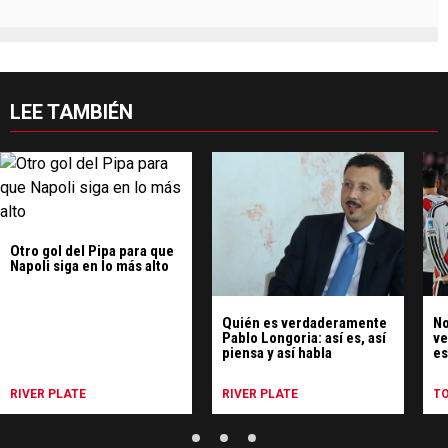
LEE TAMBIÉN
Otro gol del Pipa para que
Napoli siga en lo más alto
Quién es verdaderamente
No
Pablo Longoria: así es, así
ve
piensa y así habla
es
Ce
RIVER PLATE
RIVER PLATE
T