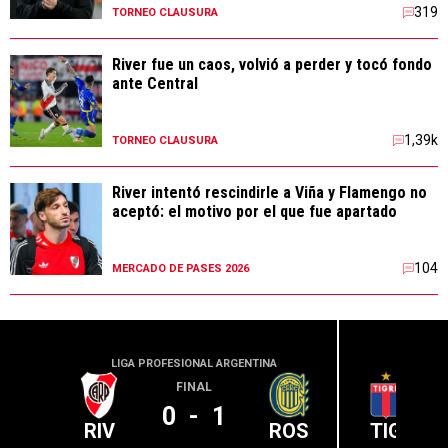
319
TORNEO CLAUSURA
River fue un caos, volvió a perder y tocó fondo
ante Central
1,39k
TORNEO CLAUSURA
River intentó rescindirle a Viña y Flamengo no
aceptó: el motivo por el que fue apartado
104
MERCADO DE PASES 2026
LIGA PROFESIONAL ARGENTINA
LIGA PR
FINAL
0
-
1
RIV
ROS
TIG