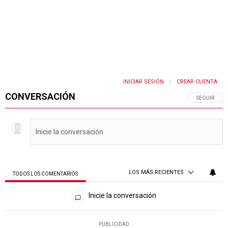
INICIAR SESIÓN
CREAR CUENTA
|
CONVERSACIÓN
SIGA ESTA 
SEGUIR
LOS MÁS RECIENTES
TODOS LOS COMENTARIOS
Todos los comentarios
Inicie la conversación
PUBLICIDAD