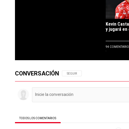
Kevin Casta
y jugará en 
94 COMENTARIO
CONVERSACIÓN
SIGA ESTA CONVERSACIÓN PARA RECIBIR N
SEGUIR
TODOS LOS COMENTARIOS
Todos los comentarios