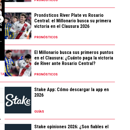
PRONÓSTICOS
Pronósticos River Plate vs Rosario
Central: el Millonario busca su primera
los millones que
¿Puede River inscribir a
La sorpresiva 
victoria en el Clausura 2026
n refuerzos ...
Thiago Almada para los
incluyó Atlétic
octavos...
PRONÓSTICOS
9 COMENTARIOS
90 COMENTARIOS
El Millonario busca sus primeros puntos
en el Clausura: ¿Cuánto paga la victoria
de River ante Rosario Central?
NTA
PRONÓSTICOS
Stake App: Cómo descargar la app en
2026
GUÍAS
Stake opiniones 2026: ¿Son fiables el