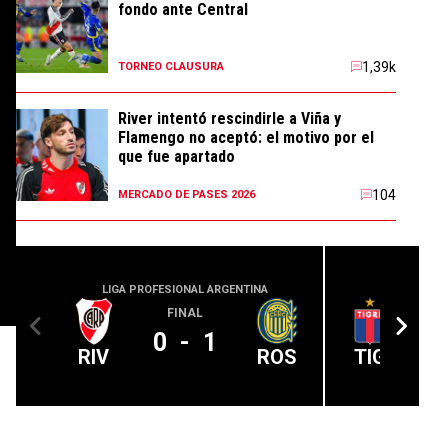
fondo ante Central
1,39k
TORNEO CLAUSURA
River intentó rescindirle a Viña y
Flamengo no aceptó: el motivo por el
que fue apartado
104
MERCADO DE PASES 2026
LIGA PROFESIONAL ARGENTINA
LIGA PROFE
FINAL
0
-
1
RIV
ROS
TIG