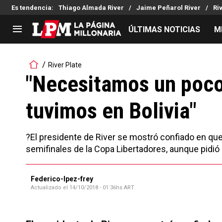
Es tendencia
:
Thiago Almada River
Jaime Peñarol River
Ri
ÚLTIMAS NOTICIAS
M
LIGA PROFESIONAL
TORNEOS
River Plate
Noticias
Copa Sudamericana
"Necesitamos un poco
Tabla de posiciones
Copa Argentina
tuvimos en Bolivia"
Fixture
Selección Argentina
Reserva
?El presidente de River se mostró confiado en que 
semifinales de la Copa Libertadores, aunque pidió
Federico-lpez-frey
Actualizado el
14/10/2018 - 01:36hs ART