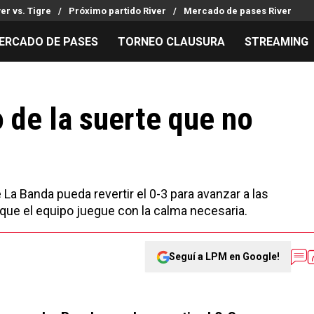
ver vs. Tigre
Próximo partido River
Mercado de pases River
ERCADO DE PASES
TORNEO CLAUSURA
STREAMING
MILLONARIOS
LPM PARA EL HINCHA
APUESTA
Mercado de Pases
Streaming
Noticias
 de la suerte que no
Análisis tácticos
Entradas
Guías
Juanfer Quintero
Hinchas
Códigos
Chacho Coudet
Los goles de River
Pronósti
Ex River
Entrevistas
Apuesta d
La Banda pueda revertir el 0-3 para avanzar a las
 que el equipo juegue con la calma necesaria.
Seguí a LPM en Google!