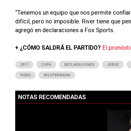
“Tenemos un equipo que nos permite confiar
difícil, pero no imposible. River tiene que pen
agregó en declaraciones a Fox Sports.
+ ¿CÓMO SALDRÁ EL PARTIDO?
El pronóst
2017
COPA
DECLARACIONES
JORGE
VIDEO
WILSTERMANN
NOTAS RECOMENDADAS
Este listado muestra los artículos con más comentarios en los ú
PUBLICIDAD
Un artículo d