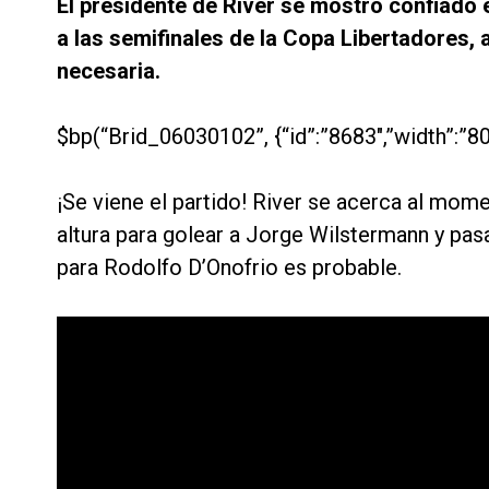
El presidente de River se mostró confiado 
a las semifinales de la Copa Libertadores, 
necesaria.
$bp(“Brid_06030102”, {“id”:”8683″,”width”:”80
¡Se viene el partido! River se acerca al mom
altura para golear a Jorge Wilstermann y pas
para Rodolfo D’Onofrio es probable.