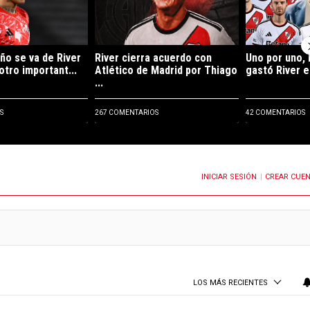
ño se va de River
River cierra acuerdo con
Uno por uno, 
otro important...
Atlético de Madrid por Thiago
gastó River e
...
S
267 COMENTARIOS
42 COMENTARIOS
INICIAR SESIÓN
CREAR CUE
OTIFICACIONES CUANDO SE PUBLIQUEN NUEVOS COMENTARIOS
|
LOS MÁS RECIENTES