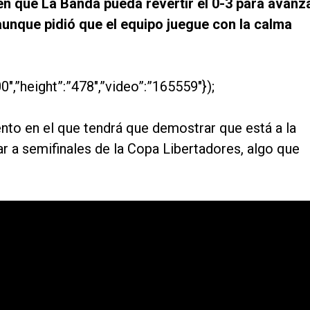
en que La Banda pueda revertir el 0-3 para avanz
aunque pidió que el equipo juegue con la calma
0″,”height”:”478″,”video”:”165559″});
ento en el que tendrá que demostrar que está a la
ar a semifinales de la Copa Libertadores, algo que