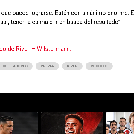
 que puede lograrse. Están con un ánimo enorme. 
sar, tener la calma e ir en busca del resultado”,
ico de River – Wilstermann.
LIBERTADORES
PREVIA
RIVER
RODOLFO
ltimos 7 días.
e tendencia con el título "Kevin Castaño se va de River y jugará en otro
Un artículo de tendencia con el título "River cie
Un artículo de