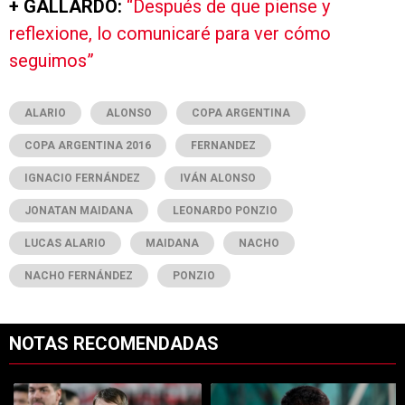
+ GALLARDO:
“Después de que piense y
reflexione, lo comunicaré para ver cómo
seguimos”
ALARIO
ALONSO
COPA ARGENTINA
COPA ARGENTINA 2016
FERNANDEZ
IGNACIO FERNÁNDEZ
IVÁN ALONSO
JONATAN MAIDANA
LEONARDO PONZIO
LUCAS ALARIO
MAIDANA
NACHO
NACHO FERNÁNDEZ
PONZIO
NOTAS RECOMENDADAS
Este listado muestra los artículos con más comentarios en los últimos 7
Un artículo de tendencia con el título "Dos debuts y un regreso clave
Un artículo de tendencia con el tí