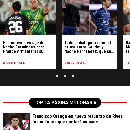
El emotivo mensaje de
Todo el diálogo: así fue el
Na
Nacho Fernández para
cruce entre Coudet y
Mo
Franco Armani tras su
Nacho Fernández, qué se
re
salida de River
dijeron y el final amigable
RIVER PLATE
RIVER PLATE
T
TOP LA PÁGINA MILLONARIA
Francisco Ortega es nuevo refuerzo de River:
los millones que costará su pase