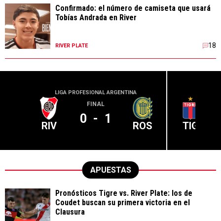
Confirmado: el número de camiseta que usará
Tobías Andrada en River
18
RIVER PLATE
LIGA PROFESIONAL ARGENTINA
LIGA PR
FINAL
0
-
1
RIV
ROS
TIG
APUESTAS
Pronósticos Tigre vs. River Plate: los de
Coudet buscan su primera victoria en el
Clausura