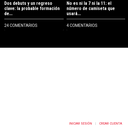
Dos debuts y un regreso
No es ni la 7 ni la 11: el
clave: la probable formación
número de camiseta que
de...
usará...
24 COMENTARIOS
4 COMENTARIOS
PUBLICIDAD
INICIAR SESIÓN
CREAR CUENTA
|