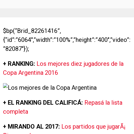
$bp(“Brid_82261416”,
{“id”:”6064″,”width”:”100%”,”height”:”400″,”video”:
”82087″});
+ RANKING:
Los mejores diez jugadores de la
Copa Argentina 2016
+ EL RANKING DEL CALIFICÁ:
Repasá la lista
completa
+ MIRANDO AL 2017:
Los partidos que jugarÃ¡