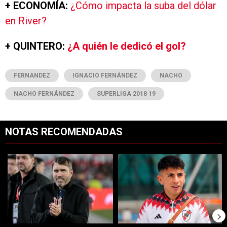
+ ECONOMÍA:
¿Cómo impacta la suba del dólar
en River?
+ QUINTERO:
¿A quién le dedicó el gol?
FERNANDEZ
IGNACIO FERNÁNDEZ
NACHO
NACHO FERNÁNDEZ
SUPERLIGA 2018 19
NOTAS RECOMENDADAS
Este listado muestra los artículos con más comentarios en los últimos 7
Un artículo de tendencia con el título "Dos debuts y un regreso clave
Un artículo de tendencia con el tí