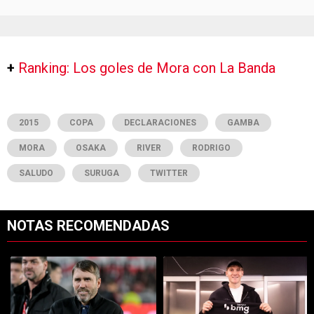
+
Ranking: Los goles de Mora con La Banda
2015
COPA
DECLARACIONES
GAMBA
MORA
OSAKA
RIVER
RODRIGO
SALUDO
SURUGA
TWITTER
NOTAS RECOMENDADAS
Este listado muestra los artículos con más comentarios en los últimos 7
Un artículo de tendencia con el título "Dos debuts y un regreso clave
Un artículo de tendencia con el tí