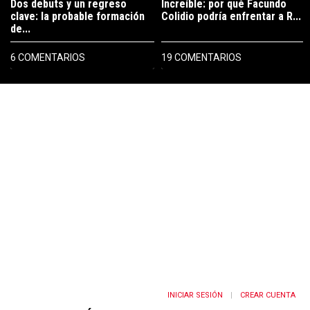
Dos debuts y un regreso
Increíble: por qué Facundo
clave: la probable formación
Colidio podría enfrentar a R...
de...
6 COMENTARIOS
19 COMENTARIOS
PUBLICIDAD
INICIAR SESIÓN
CREAR CUENTA
|