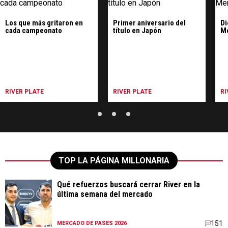
Los que más gritaron en
Primer aniversario del
Di
cada campeonato
título en Japón
Me
RIVER PLATE
RIVER PLATE
RI
TOP LA PÁGINA MILLONARIA
Qué refuerzos buscará cerrar River en la
última semana del mercado
151
MERCADO DE PASES 2026