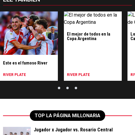
El mejor de todos en la
Lo
Copa Argentina
Ca
Este es el famoso River
RIVER PLATE
RIVER PLATE
RI
TOP LA PÁGINA MILLONARIA
Jugador x Jugador vs. Rosario Central