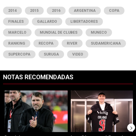
2014
2015
2016
ARGENTINA
COPA
FINALES
GALLARDO
LIBERTADORES
MARCELO
MUNDIAL DE CLUBES
MUNECO
RANKING
RECOPA
RIVER
SUDAMERICANA
SUPERCOPA
SURUGA
VIDEO
NOTAS RECOMENDADAS
Este listado muestra los artículos con más comentarios en los últimos 7
Un artículo de tendencia con el título "Dos debuts y un regreso clave
Un artículo de tendencia con el tí