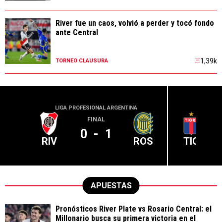
River fue un caos, volvió a perder y tocó fondo
ante Central
1,39k
TORNEO CLAUSURA
LIGA PROFESIONAL ARGENTINA
LIGA PR
FINAL
0
-
1
RIV
ROS
TIG
APUESTAS
Pronósticos River Plate vs Rosario Central: el
Millonario busca su primera victoria en el