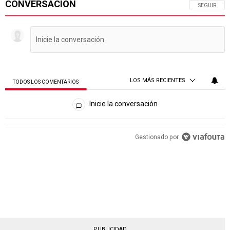
CONVERSACIÓN
SIGA ESTA 
SEGUIR
LOS MÁS RECIENTES
TODOS LOS COMENTARIOS
Todos los comentarios
Inicie la conversación
PUBLICIDAD
Gestionado por
PUBLICIDAD