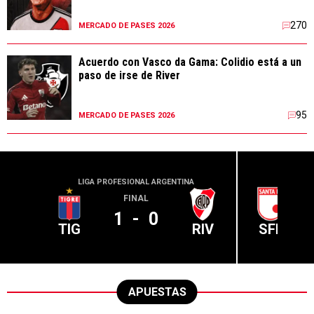
270
MERCADO DE PASES 2026
Acuerdo con Vasco da Gama: Colidio está a un
paso de irse de River
95
MERCADO DE PASES 2026
LIGA PROFESIONAL ARGENTINA
CONME
FINAL
1
-
0
TIG
RIV
SFE
APUESTAS