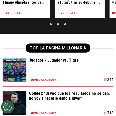
Thiago Almada antes de
a futuro tras su debut en
y 
sumarse a River
River
fu
RIVER PLATE
RIVER PLATE
RI
TOP LA PÁGINA MILLONARIA
Jugador x Jugador vs. Tigre
344
TORNEO CLAUSURA
Coudet: "Si veo que los resultados no se dan,
no voy a hacerle daño a River"
713
TORNEO CLAUSURA