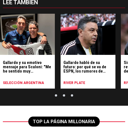
LEE TAMBIÉN
Gallardo y su emotivo
Gallardo habló de su
Si
mensaje para Scaloni: "Me
futuro: por qué se va de
re
he sentido muy
ESPN, los rumores de
de
identificado"
Uruguay y qué hará
SELECCIÓN ARGENTINA
RIVER PLATE
RI
TOP LA PÁGINA MILLONARIA