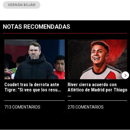
HERNÁN BUJÁN
NOTAS RECOMENDADAS
Este listado muestra los artículos con más comentarios en los últimos 7
Un artículo de tendencia con el título "Coudet tras la derrota ante Ti
Un artículo de tendencia con el tí
Coudet tras la derrota ante
River cierra acuerdo con
Tigre: "Si veo que los resu...
Atlético de Madrid por Thiago
...
713 COMENTARIOS
270 COMENTARIOS
PUBLICIDAD