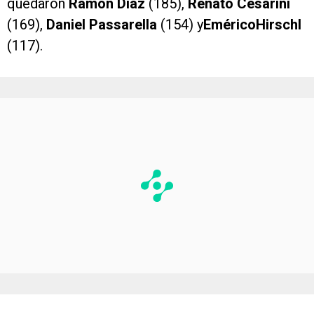
quedaron
Ramón Díaz
(185),
Renato Cesarini
(169),
Daniel Passarella
(154) y
EméricoHirschl
(117).