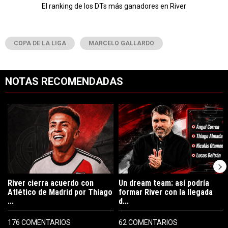
El ranking de los DTs más ganadores en River
COPA DE LA LIGA
MARCELO GALLARDO
NOTAS RECOMENDADAS
Este listado muestra los artículos con más comentarios en los últimos 7
Un artículo de tendencia con el título "River cierra acuerdo con Atlé
Un artículo de tendencia con el tí
River cierra acuerdo con
Un dream team: así podría
Atlético de Madrid por Thiago
formar River con la llegada
...
d...
176 COMENTARIOS
62 COMENTARIOS