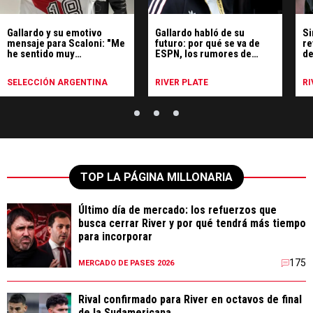
Gallardo y su emotivo
Gallardo habló de su
Si
mensaje para Scaloni: "Me
futuro: por qué se va de
re
he sentido muy
ESPN, los rumores de
de
identificado"
Uruguay y qué hará
SELECCIÓN ARGENTINA
RIVER PLATE
RI
TOP LA PÁGINA MILLONARIA
Último día de mercado: los refuerzos que
busca cerrar River y por qué tendrá más tiempo
para incorporar
175
MERCADO DE PASES 2026
Rival confirmado para River en octavos de final
de la Sudamericana