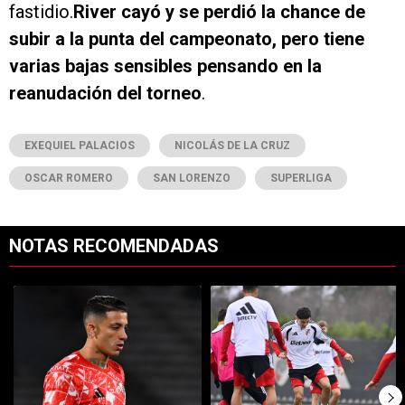
fastidio.
River cayó y se perdió la chance de
subir a la punta del campeonato, pero tiene
varias bajas sensibles pensando en la
reanudación del torneo
.
EXEQUIEL PALACIOS
NICOLÁS DE LA CRUZ
OSCAR ROMERO
SAN LORENZO
SUPERLIGA
NOTAS RECOMENDADAS
Este listado muestra los artículos con más comentarios en los últimos 7
Un artículo de tendencia con el título "Kevin Castaño se va de River 
Un artículo de tendencia con el t