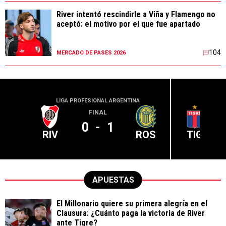
River intentó rescindirle a Viña y Flamengo no
aceptó: el motivo por el que fue apartado
104
MERCADO DE PASES 2026
LIGA PROFESIONAL ARGENTINA
LIGA PR
FINAL
0
-
1
RIV
ROS
TIG
APUESTAS
El Millonario quiere su primera alegría en el
Clausura: ¿Cuánto paga la victoria de River
ante Tigre?