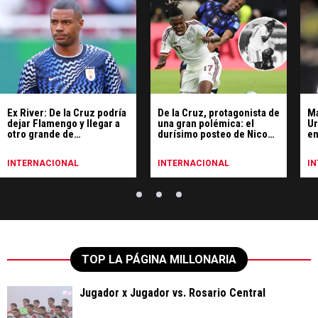
Ex River: De la Cruz podría
De la Cruz, protagonista de
Ma
dejar Flamengo y llegar a
una gran polémica: el
Ur
otro grande de
durísimo posteo de Nico
en
Sudamérica
Williams contra él
le
C
INTERNACIONAL
INTERNACIONAL
I
TOP LA PÁGINA MILLONARIA
Jugador x Jugador vs. Rosario Central