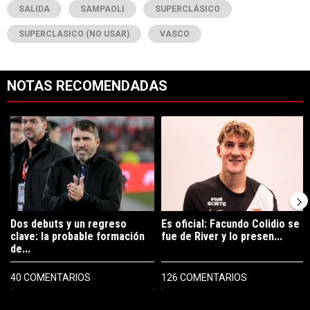
SALIDA
SAMPAOLI
SUPERCLÁSICO
SUPERCLASICO (NO USAR)
VASCO
NOTAS RECOMENDADAS
Este listado muestra los artículos con más comentarios en los últimos 7
Un artículo de tendencia con el título "Dos debuts y un regreso clave
Un artículo de tendencia con el tí
Dos debuts y un regreso
Es oficial: Facundo Colidio se
clave: la probable formación
fue de River y lo presen...
de...
40 COMENTARIOS
126 COMENTARIOS
PUBLICIDAD