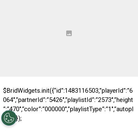
$BridWidgets.init({“id”:1483116503,”playerId”:”6
064″,”partnerId”:”5426″,”playlistId”:”2573″,”height
”:”470″,”color”:”000000″,”playlistType”:”1″,”autopl
ay”:0});
Con dos nuevos títulos conseguidos, River se