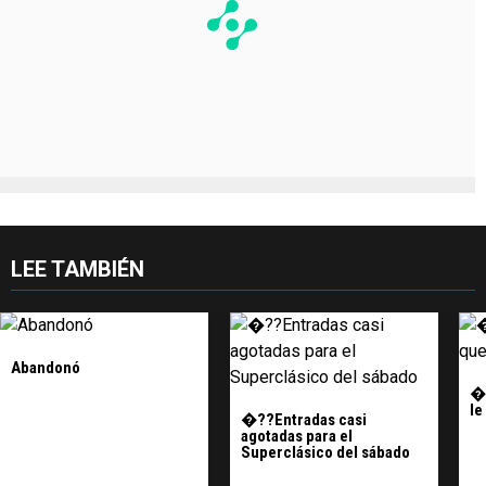
LEE TAMBIÉN
Abandonó
�?
le
�??Entradas casi
agotadas para el
Superclásico del sábado