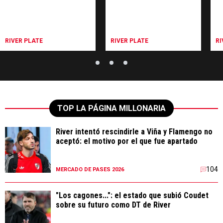
RIVER PLATE
RIVER PLATE
RI
TOP LA PÁGINA MILLONARIA
River intentó rescindirle a Viña y Flamengo no
aceptó: el motivo por el que fue apartado
104
MERCADO DE PASES 2026
"Los cagones...": el estado que subió Coudet
sobre su futuro como DT de River