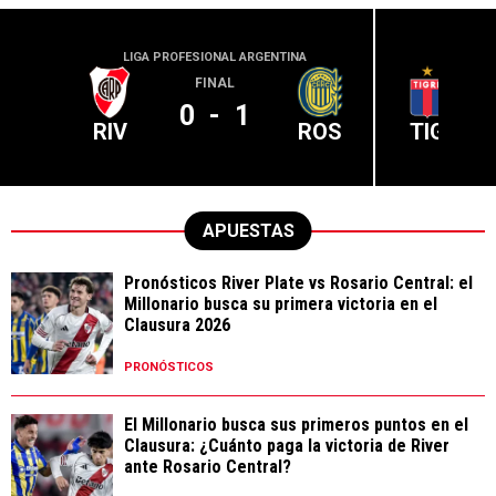
LIGA PROFESIONAL ARGENTINA
LIGA PR
FINAL
0
-
1
RIV
ROS
TIG
APUESTAS
Pronósticos River Plate vs Rosario Central: el
Millonario busca su primera victoria en el
Clausura 2026
PRONÓSTICOS
El Millonario busca sus primeros puntos en el
Clausura: ¿Cuánto paga la victoria de River
ante Rosario Central?