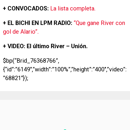
+ CONVOCADOS:
La lista completa.
+ EL BICHI EN LPM RADIO:
“Que gane River con
gol de Alario”.
+ VIDEO: El último River – Unión.
$bp(“Brid_76368766”,
{“id”:”6149″,”width”:”100%”,”height”:”400″,”video”:
”68821″});