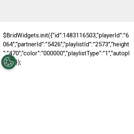
$BridWidgets.init({“id”:1483116503,”playerId”:”6
064″,”partnerId”:”5426″,”playlistId”:”2573″,”height
”:”470″,”color”:”000000″,”playlistType”:”1″,”autopl
ay”:0});
Con dos nuevos títulos conseguidos, River se
despide de otro año positivo. Es que, al igual
que los anteriores, en 2016 fue muy bueno para
el conjunto Millonario, que se consagró
campeón de la Recopa y también de la Copa
Argentina. Además, obtuvo su pasaje hacia la
Copa Libertadores.