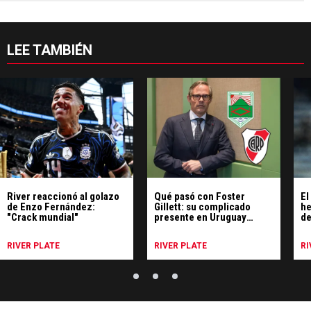
LEE TAMBIÉN
River reaccionó al golazo
Qué pasó con Foster
El
de Enzo Fernández:
Gillett: su complicado
he
"Crack mundial"
presente en Uruguay
de
donde culpa a la Argentina
RIVER PLATE
RIVER PLATE
RI