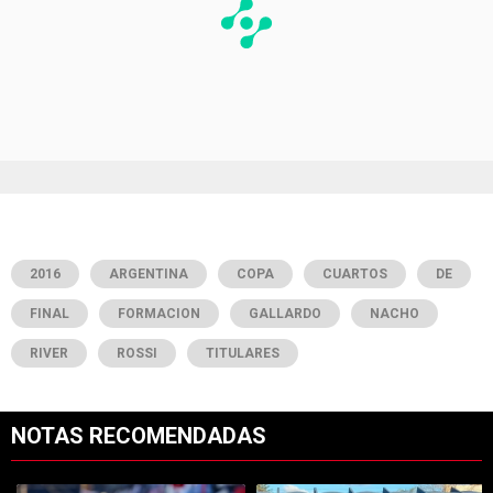
2016
ARGENTINA
COPA
CUARTOS
DE
FINAL
FORMACION
GALLARDO
NACHO
RIVER
ROSSI
TITULARES
NOTAS RECOMENDADAS
Este listado muestra los artículos con más comentarios en los últimos 7