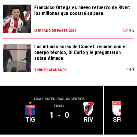
Francisco Ortega es nuevo refuerzo de River:
los millones que costará su pase
145
MERCADO DE PASES 2026
Las últimas horas de Coudet: reunión con el
cuerpo técnico, Di Carlo y le preguntaron
sobre Almada
49
TORNEO CLAUSURA
LIGA PROFESIONAL ARGENTINA
CONME
FINAL
1
-
0
TIG
RIV
SFE