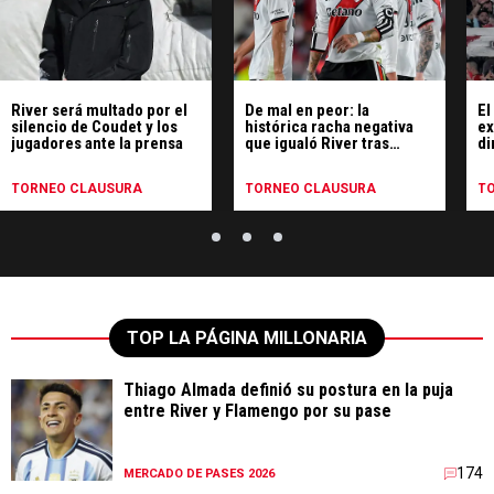
River será multado por el
De mal en peor: la
El
silencio de Coudet y los
histórica racha negativa
ex
jugadores ante la prensa
que igualó River tras
di
perder ante Rosario
Central
TORNEO CLAUSURA
TORNEO CLAUSURA
T
TOP LA PÁGINA MILLONARIA
Thiago Almada definió su postura en la puja
entre River y Flamengo por su pase
174
MERCADO DE PASES 2026