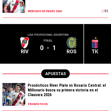
91
MERCADO DE PASES 2026
LIGA PROFESIONAL ARGENTINA
LIGA PR
FINAL
0
-
1
RIV
ROS
TIG
APUESTAS
Pronósticos River Plate vs Rosario Central: el
Millonario busca su primera victoria en el
Clausura 2026
PRONÓSTICOS