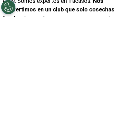
años. Somos expertos en fracasos.
Nos
convertimos en un club que solo cosechas
frustraciones
. De esas que nos arruinan el
humor y el ánimo. A la felicidad deportiva que
nos regala nuestra Selección Argentina, viene
River y le mete una trompada que nos hace
olvidar del Mundial para preocuparnos por esta
realidad millonaria.
Veremos la final con España
con entusiasmo, pero sabiendo que el enojo
que tenemos por
este papelón ante Aldosivi no
va a desaparecer.