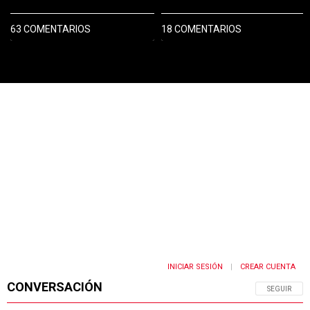
63 COMENTARIOS
18 COMENTARIOS
PUBLICIDAD
INICIAR SESIÓN
CREAR CUENTA
|
CONVERSACIÓN
SIGA ESTA 
SEGUIR