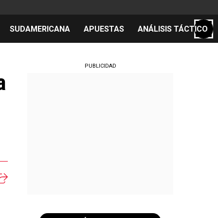
SUDAMERICANA
APUESTAS
ANÁLISIS TÁCTICO
S
PUBLICIDAD
a
cos
el día