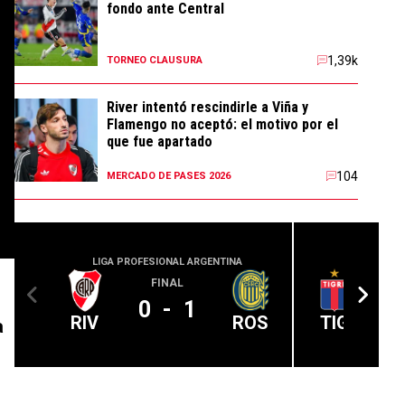
fondo ante Central
1,39k
TORNEO CLAUSURA
River intentó rescindirle a Viña y
Flamengo no aceptó: el motivo por el
que fue apartado
104
MERCADO DE PASES 2026
LIGA PROFESIONAL ARGENTINA
LIGA PROFE
FINAL
0
-
1
RIV
ROS
TIG
a