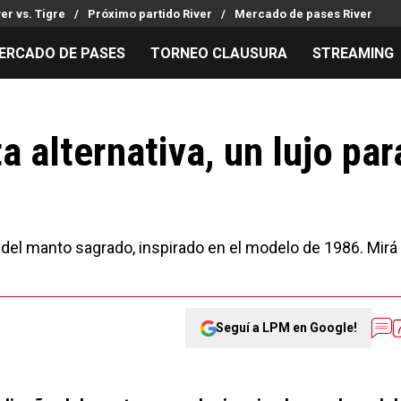
ver vs. Tigre
Próximo partido River
Mercado de pases River
ERCADO DE PASES
TORNEO CLAUSURA
STREAMING
MILLONARIOS
LPM PARA EL HINCHA
APUESTA
Mercado de Pases
Streaming
Noticias
alternativa, un lujo par
Análisis tácticos
Entradas
Guías
Juanfer Quintero
Hinchas
Códigos
Chacho Coudet
Los goles de River
Pronósti
Ex River
Entrevistas
Apuesta d
 del manto sagrado, inspirado en el modelo de 1986. Mirá
Seguí a LPM en Google!