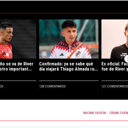
ltimos 7 días.
e tendencia con el título "Kevin Castaño se va de River y jugará en otro
Un artículo de tendencia con el título "Confirma
Un artículo de
ño se va de River
Confirmado: ya se sabe qué
Es oficial: F
otro important...
día viajará Thiago Almada ru...
fue de River y
OS
128 COMENTARIOS
121 COMENTARIOS
INICIAR SESIÓN
CREAR CUE
OTIFICACIONES CUANDO SE PUBLIQUEN NUEVOS COMENTARIOS
|