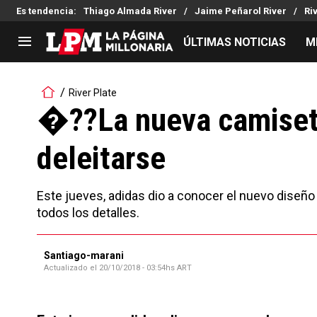
Es tendencia
:
Thiago Almada River
Jaime Peñarol River
Ri
ÚLTIMAS NOTICIAS
M
LIGA PROFESIONAL
TORNEOS
River Plate
Noticias
Copa Sudamericana
�??La nueva camiseta 
Tabla de posiciones
Copa Argentina
deleitarse
Fixture
Selección Argentina
Reserva
Este jueves, adidas dio a conocer el nuevo diseño
todos los detalles.
Santiago-marani
Actualizado el
20/10/2018 - 03:54hs ART