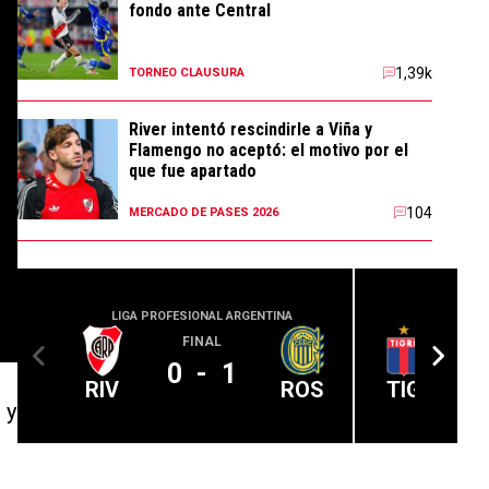
fondo ante Central
1,39k
TORNEO CLAUSURA
River intentó rescindirle a Viña y
Flamengo no aceptó: el motivo por el
que fue apartado
104
MERCADO DE PASES 2026
LIGA PROFESIONAL ARGENTINA
LIGA PROFE
FINAL
0
-
1
RIV
ROS
TIG
 y