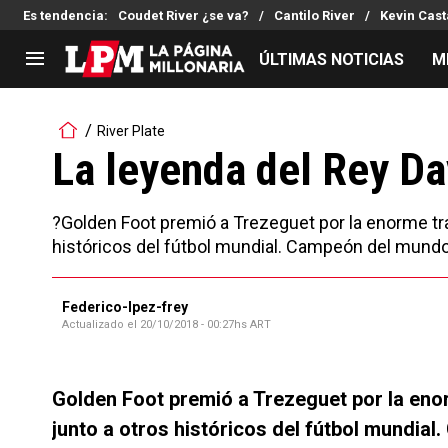
Es tendencia
:
Coudet River ¿se va?
Cantilo River
Kevin Cast
ÚLTIMAS NOTICIAS
M
LIGA PROFESIONAL
TORNEOS
River Plate
Noticias
Copa Sudamericana
La leyenda del Rey Da
Tabla de posiciones
Copa Argentina
Fixture
Selección Argentina
?Golden Foot premió a Trezeguet por la enorme tray
Reserva
históricos del fútbol mundial. Campeón del mundo, 
Federico-lpez-frey
Actualizado el
20/10/2018 - 00:27hs ART
Golden Foot premió a Trezeguet por la enor
junto a otros históricos del fútbol mundial