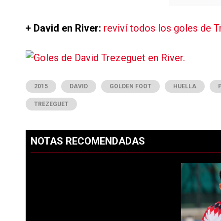
+ David en River:
reviví todos los goles de 
2015
DAVID
GOLDEN FOOT
HUELLA
TREZEGUET
NOTAS RECOMENDADAS
Este listado muestra los artículos con más comentarios en los ú
PUBLICIDAD
Un artículo 