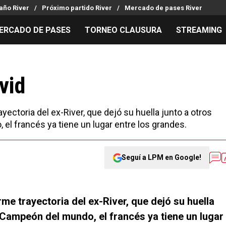
año River
Próximo partido River
Mercado de pases River
ERCADO DE PASES
TORNEO CLAUSURA
STREAMING
MILLONARIOS
LPM PARA EL HINCHA
APUESTA
Mercado de Pases
Streaming
Noticias
vid
Análisis tácticos
Entradas
Guías
Juanfer Quintero
Hinchas
Códigos
ectoria del ex-River, que dejó su huella junto a otros
Chacho Coudet
Los goles de River
Pronósti
el francés ya tiene un lugar entre los grandes.
Ex River
Entrevistas
Apuesta d
Seguí a LPM en Google!
me trayectoria del ex-River, que dejó su huella
. Campeón del mundo, el francés ya tiene un lugar