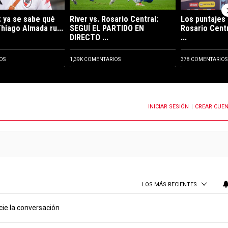
 ya se sabe qué
River vs. Rosario Central:
Los puntajes 
Thiago Almada ru...
SEGUÍ EL PARTIDO EN
Rosario Centr
DIRECTO ...
...
OS
1,39K COMENTARIOS
378 COMENTARIOS
INICIAR SESIÓN
CREAR CUE
OTIFICACIONES CUANDO SE PUBLIQUEN NUEVOS COMENTARIOS
|
LOS MÁS RECIENTES
cie la conversación