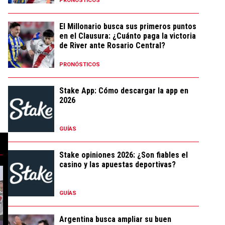
PRONÓSTICOS
El Millonario busca sus primeros puntos
en el Clausura: ¿Cuánto paga la victoria
de River ante Rosario Central?
PRONÓSTICOS
Stake App: Cómo descargar la app en
2026
GUÍAS
Stake opiniones 2026: ¿Son fiables el
casino y las apuestas deportivas?
ago Almada rumbo a Buenos Aires para sumarse a River" con 128 comentar
. Rosario Central: SEGUÍ EL PARTIDO EN DIRECTO por el Torneo Clausura 2
tendencia con el título "Los puntajes de River vs. Rosario Central: Uno 
Un artículo de tendencia con el título "Coudet rompi
Un artículo de te
GUÍAS
Argentina busca ampliar su buen