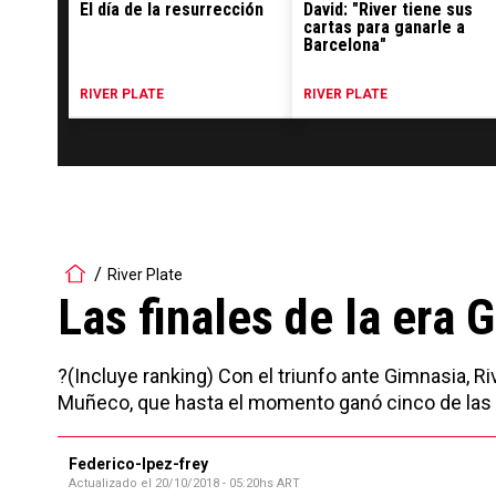
El día de la resurrección
David: "River tiene sus
cartas para ganarle a
Barcelona"
RIVER PLATE
RIVER PLATE
River Plate
Las finales de la era 
?(Incluye ranking) Con el triunfo ante Gimnasia, Riv
Muñeco, que hasta el momento ganó cinco de las 
Federico-lpez-frey
Actualizado el
20/10/2018 - 05:20hs ART