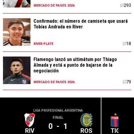
293
MERCADO DE PASES 2026
Confirmado: el número de camiseta que usará
Tobías Andrada en River
18
RIVER PLATE
Flamengo lanzó un ultimátum por Thiago
Almada y está a punto de bajarse de la
negociación
79
MERCADO DE PASES 2026
LIGA PROFESIONAL ARGENTINA
LIGA PR
FINAL
0
-
1
RIV
ROS
TIG