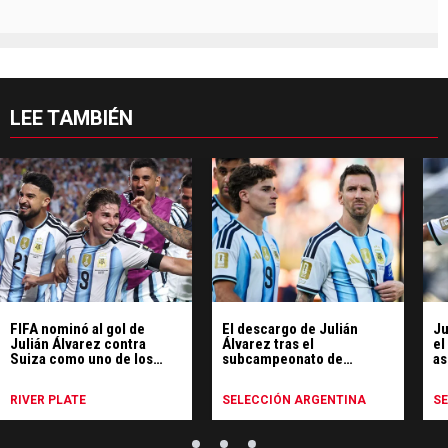
LEE TAMBIÉN
FIFA nominó al gol de
El descargo de Julián
Ju
Julián Álvarez contra
Álvarez tras el
el
Suiza como uno de los
subcampeonato de
as
mejores del Mundial
Argentina en el Mundial
Mu
RIVER PLATE
SELECCIÓN ARGENTINA
S