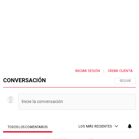
INICIAR SESIÓN
CREAR CUENTA
|
CONVERSACIÓN
SIGA ESTA 
SEGUIR
LOS MÁS RECIENTES
TODOS LOS COMENTARIOS
Todos los comentarios