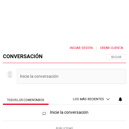
INICIAR SESIÓN
CREAR CUENTA
|
CONVERSACIÓN
SIGA ESTA 
SEGUIR
LOS MÁS RECIENTES
TODOS LOS COMENTARIOS
Todos los comentarios
Inicie la conversación
PUBLICIDAD