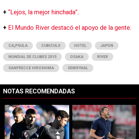
+
“Lejos, la mejor hinchada”.
+
El Mundo River destacó el apoyo de la gente.
CA¡PSULA
CUBICULO
HOTEL
JAPON
MUNDIAL DE CLUBES 2015
OSAKA
RIVER
SANFRECCE HIROSHIMA
SEMIFINAL
NOTAS RECOMENDADAS
Este listado muestra los artículos con más comentarios en los últimos 7
Un artículo de tendencia con el título "Cómo va River vs. Tigre EN V
Un artículo de tendencia con el tí