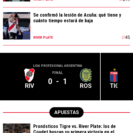
Se confirmó la lesión de Acuña: qué tiene y
cuánto tiempo estará de baja
45
RIVER PLATE
LIGA PROFESIONAL ARGENTINA
LIGA PR
FINAL
0
-
1
RIV
ROS
TIG
APUESTAS
Pronósticos Tigre vs. River Plate: los de
Coudet buscan su primera victoria en el