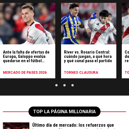
Ante la falta de ofertas de
River vs. Rosario Central:
Co
Europa, Galoppo evalúa
cuándo juegan, a qué hora
do
quedarse en el fútbol
y qué canal pasa el partido
re
argentino
Ro
MERCADO DE PASES 2026
TORNEO CLAUSURA
T
TOP LA PÁGINA MILLONARIA
Último día de mercado: los refuerzos que