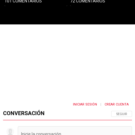
101 COMENTARIOS
72 COMENTARIOS
PUBLICIDAD
INICIAR SESIÓN
CREAR CUENTA
|
CONVERSACIÓN
SIGA ESTA 
SEGUIR