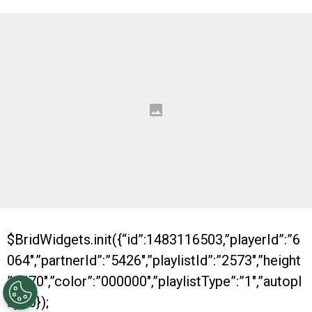
$BridWidgets.init({“id”:1483116503,”playerId”:”6
064″,”partnerId”:”5426″,”playlistId”:”2573″,”height
”:”470″,”color”:”000000″,”playlistType”:”1″,”autopl
ay”:0});