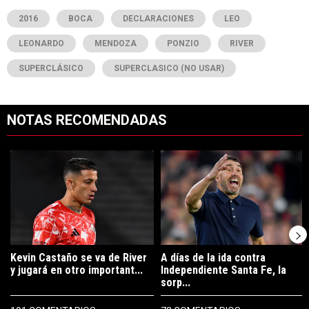
2016
BOCA
DECLARACIONES
LEO
LEONARDO
MENDOZA
PONZIO
RIVER
SUPERCLÁSICO
SUPERCLASICO (NO USAR)
NOTAS RECOMENDADAS
Este listado muestra los artículos con más comentarios en los últimos 7
Un artículo de tendencia con el título "Kevin Castaño se va de River 
Un artículo de tendencia con el tí
Kevin Castaño se va de River
A días de la ida contra
y jugará en otro important...
Independiente Santa Fe, la
sorp...