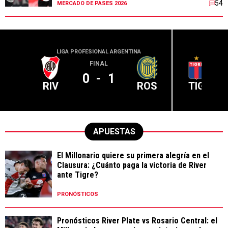
54
MERCADO DE PASES 2026
LIGA PROFESIONAL ARGENTINA
LIGA PR
FINAL
0
-
1
RIV
ROS
TIG
APUESTAS
El Millonario quiere su primera alegría en el
Clausura: ¿Cuánto paga la victoria de River
ante Tigre?
PRONÓSTICOS
Pronósticos River Plate vs Rosario Central: el