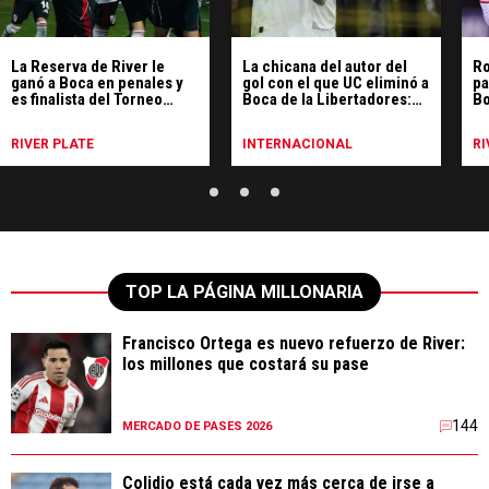
La Reserva de River le
La chicana del autor del
Ro
ganó a Boca en penales y
gol con el que UC eliminó a
pa
es finalista del Torneo
Boca de la Libertadores:
Bo
Proyección
"Se silenció La
ch
Bombonera"
RIVER PLATE
INTERNACIONAL
RI
TOP LA PÁGINA MILLONARIA
Francisco Ortega es nuevo refuerzo de River:
los millones que costará su pase
144
MERCADO DE PASES 2026
Colidio está cada vez más cerca de irse a