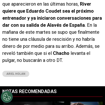
que aparecieron en las últimas horas,
River
quiere que Eduardo Coudet sea el próximo
entrenador y ya iniciaron conversaciones para
dar con su salida de Alavés de España
. En la
mañana de este martes se supo que finalmente
no tiene una cláusula de rescisión y no habría
dinero de por medio para su arribo. Además, se
reveló también que si el
Chacho
levanta el
pulgar, no buscarán a otro DT.
ARIEL HOLAN
NOTAS RECOMENDADAS
Este listado muestra los artículos con más comentarios en los últimos 7
Un artículo de tendencia con el título "Kevin Castaño se va de River 
Un artículo de tendencia con el tí