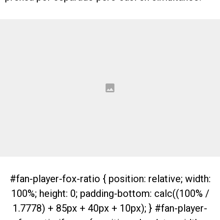
#fan-player-fox-ratio { position: relative; width:
100%; height: 0; padding-bottom: calc((100% /
1.7778) + 85px + 40px + 10px); } #fan-player-