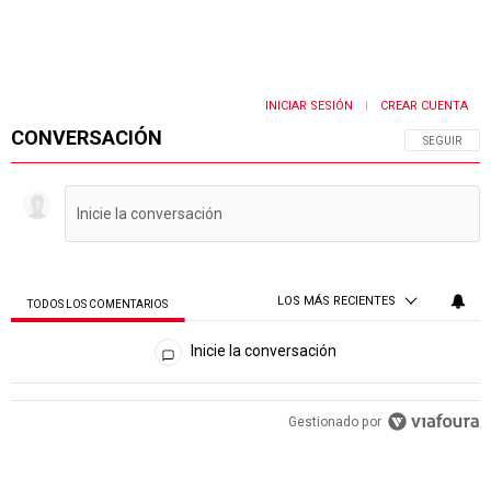
INICIAR SESIÓN
CREAR CUENTA
|
CONVERSACIÓN
SIGA ESTA 
SEGUIR
LOS MÁS RECIENTES
TODOS LOS COMENTARIOS
Todos los comentarios
Inicie la conversación
PUBLICIDAD