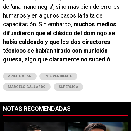
de ‘una mano negra’, sino más bien de errores
humanos y en algunos casos la falta de
capacitación. Sin embargo,
muchos medios
difundieron que el clásico del domingo se
había caldeado y que los dos directores
técnicos se habían tirado con munición
gruesa, algo que claramente no sucedió
.
ARIEL HOLAN
INDEPENDIENTE
MARCELO GALLARDO
SUPERLIGA
NOTAS RECOMENDADAS
Este listado muestra los artículos con más comentarios en los últimos 7
Un artículo de tendencia con el título "Kevin Castaño se va de River 
Un artículo de tendencia con el tí