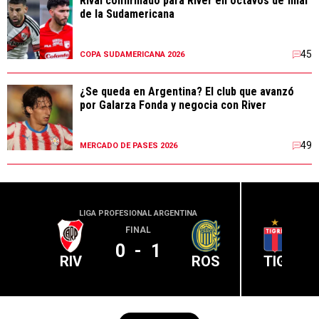
Rival confirmado para River en octavos de final
de la Sudamericana
45
COPA SUDAMERICANA 2026
¿Se queda en Argentina? El club que avanzó
por Galarza Fonda y negocia con River
49
MERCADO DE PASES 2026
LIGA PROFESIONAL ARGENTINA
LIGA PR
FINAL
0
-
1
RIV
ROS
TIG