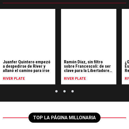
Juanfer Quintero empezó
Ramón Díaz, sin filtro
¿G
a despedirse de River y
sobre Francescoli: de ser
Es
allanó el camino para irse
clave para la Libertadores
Re
'96 a decepcionarlo como
pe
RIVER PLATE
dirigente
RIVER PLATE
RI
TOP LA PÁGINA MILLONARIA