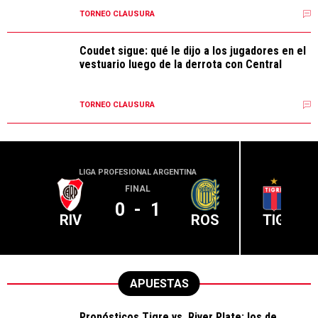
TORNEO CLAUSURA
Coudet sigue: qué le dijo a los jugadores en el
vestuario luego de la derrota con Central
TORNEO CLAUSURA
LIGA PROFESIONAL ARGENTINA
LIGA PR
FINAL
0
-
1
RIV
ROS
TIG
APUESTAS
Pronósticos Tigre vs. River Plate: los de