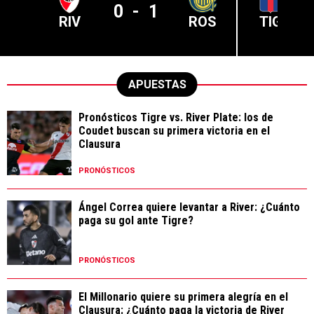
0
-
1
RIV
ROS
TIG
APUESTAS
Pronósticos Tigre vs. River Plate: los de
Coudet buscan su primera victoria en el
Clausura
PRONÓSTICOS
Ángel Correa quiere levantar a River: ¿Cuánto
paga su gol ante Tigre?
PRONÓSTICOS
El Millonario quiere su primera alegría en el
Clausura: ¿Cuánto paga la victoria de River