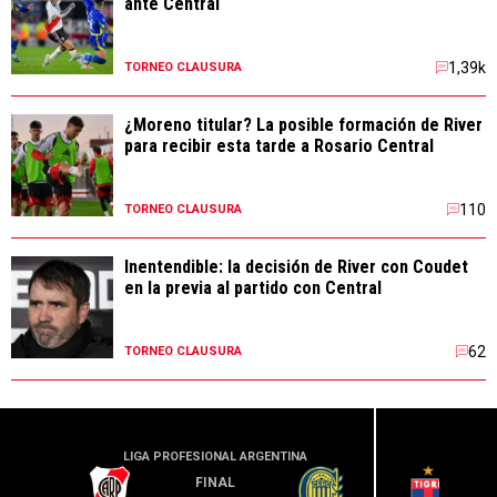
ante Central
1,39k
TORNEO CLAUSURA
¿Moreno titular? La posible formación de River
para recibir esta tarde a Rosario Central
110
TORNEO CLAUSURA
Inentendible: la decisión de River con Coudet
en la previa al partido con Central
62
TORNEO CLAUSURA
LIGA PROFESIONAL ARGENTINA
LIGA PR
FINAL