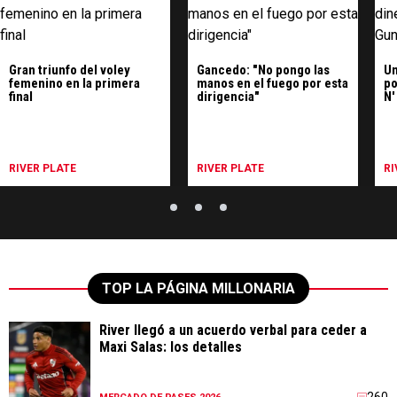
Gran triunfo del voley
Gancedo: "No pongo las
Un
femenino en la primera
manos en el fuego por esta
po
final
dirigencia"
N'
RIVER PLATE
RIVER PLATE
RI
TOP LA PÁGINA MILLONARIA
River llegó a un acuerdo verbal para ceder a
Maxi Salas: los detalles