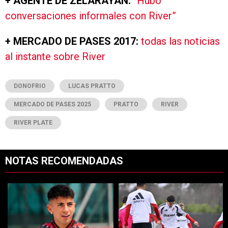
+ AGENTE DE ZELARAYÁN:
“Hubo
conversaciones informales con River”
+ MERCADO DE PASES 2017:
todas las noticias
al instante sobre River
DONOFRIO
LUCAS PRATTO
MERCADO DE PASES 2025
PRATTO
RIVER
RIVER PLATE
NOTAS RECOMENDADAS
Este listado muestra los artículos con más comentarios en los últimos 7
Un artículo de tendencia con el título "Confirmado: ya se sabe qué 
Un artículo de tendencia con el t