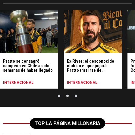
Pratto se consagró
Ex River: el desconocido
Pr
campeón en Chile a solo
club en el que jugará
fu
semanas de haber llegado
Pratto tras irse de
Co
Sarmiento
INTERNACIONAL
INTERNACIONAL
I
TOP LA PÁGINA MILLONARIA