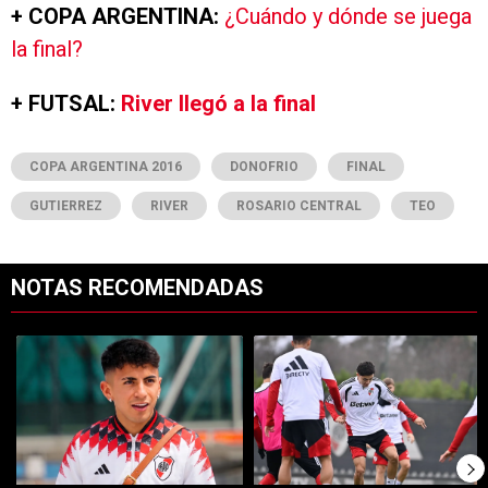
+ COPA ARGENTINA:
¿Cuándo y dónde se juega
la final?
+ FUTSAL:
River llegó a la final
COPA ARGENTINA 2016
DONOFRIO
FINAL
GUTIERREZ
RIVER
ROSARIO CENTRAL
TEO
NOTAS RECOMENDADAS
Este listado muestra los artículos con más comentarios en los últimos 7
Un artículo de tendencia con el título "Confirmado: ya se sabe qué 
Un artículo de tendencia con el t