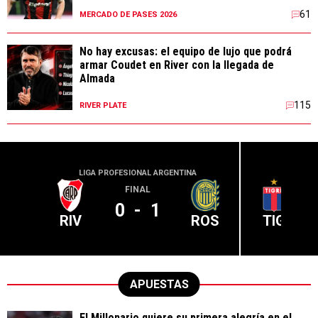
61
MERCADO DE PASES 2026
No hay excusas: el equipo de lujo que podrá
armar Coudet en River con la llegada de
Almada
115
RIVER PLATE
LIGA PROFESIONAL ARGENTINA
LIGA PR
FINAL
0
-
1
RIV
ROS
TIG
APUESTAS
El Millonario quiere su primera alegría en el