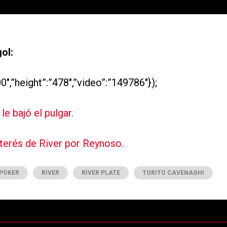
ol:
0″,”height”:”478″,”video”:”149786″});
e bajó el pulgar.
nterés de River por Reynoso.
POKER
RIVER
RIVER PLATE
TORITO CAVENAGHI