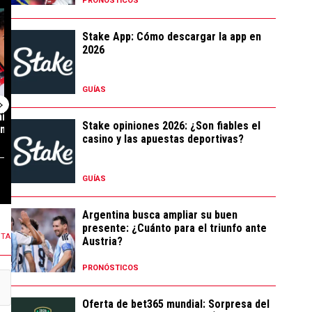
PRONÓSTICOS
rmación de River ante Tigre" con 14 comentarios.
: por qué Facundo Colidio podría enfrentar a River con Vasco Da Gama de
tendencia con el título "No es ni la 7 ni la 11: el número de camiseta q
Un artículo de tendencia con el título "Tras su sali
Un artículo de te
Stake App: Cómo descargar la app en
2026
GUÍAS
i la 11: el
Tras su salida de River,
River vs. Tigre:
Stake opiniones 2026: ¿Son fiables el
miseta que
Juanfer Quintero seguirá
posibles formac
casino y las apuestas deportivas?
jugan...
34 COMENTARIOS
19 COMENTARIOS
GUÍAS
Argentina busca ampliar su buen
presente: ¿Cuánto para el triunfo ante
NTA
Austria?
PRONÓSTICOS
Oferta de bet365 mundial: Sorpresa del