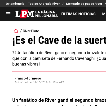
Es tendencia
:
Tobías Andrada River
Mercado de pases River
ÚLTIMAS NOTICIAS
M
LIGA PROFESIONAL
TORNEOS
River Plate
Noticias
Copa Sudamericana
¡Es el Cave de la suer
Tabla de posiciones
Copa Argentina
Fixture
Selección Argentina
??Un fanático de River ganó el segundo brazalete e
Reserva
que con la camiseta de Fernando Cavenaghi. ¿Cúant
buenas vibras!
Franco-formoso
Actualizado el
14/10/2018 - 01:15hs ART
Un fanático de River ganó el segundo brazale