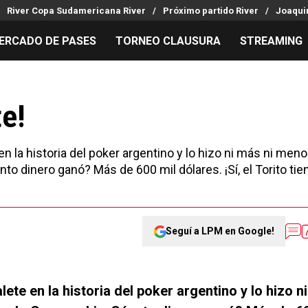
River Copa Sudamericana River
Próximo partido River
Joaquin
ERCADO DE PASES
TORNEO CLAUSURA
STREAMING
MILLONARIOS
LPM PARA EL HINCHA
APUESTA
Mercado de Pases
Streaming
Noticias
te!
Análisis tácticos
Entradas
Guías
Juanfer Quintero
Hinchas
Códigos
n la historia del poker argentino y lo hizo ni más ni men
Chacho Coudet
Los goles de River
Pronósti
o dinero ganó? Más de 600 mil dólares. ¡Sí, el Torito tie
Ex River
Entrevistas
Apuesta d
Seguí a LPM en Google!
te en la historia del poker argentino y lo hizo ni