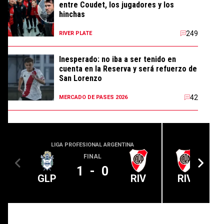
entre Coudet, los jugadores y los
hinchas
249
RIVER PLATE
Inesperado: no iba a ser tenido en
cuenta en la Reserva y será refuerzo de
San Lorenzo
42
MERCADO DE PASES 2026
LIGA PROFESIONAL ARGENTINA
LIGA PROFE
FINAL
1
-
0
GLP
RIV
RIV