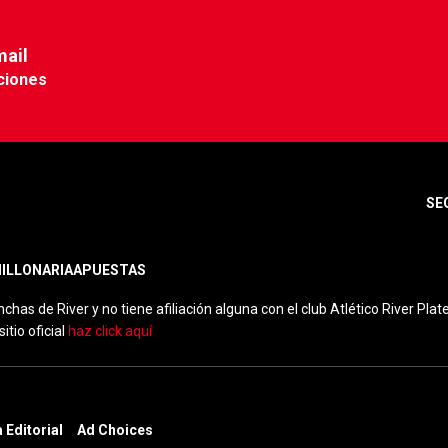
mail
ciones
SE
MILLONARIA
APUESTAS
nchas de River y no tiene afiliación alguna con el club Atlético River Plate
itio oficial
haz click aquí
a Editorial
Ad Choices