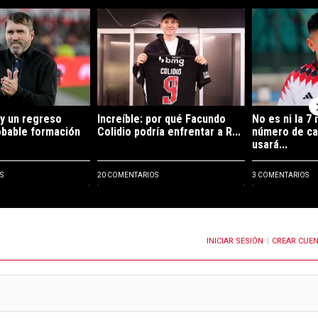
ltimos 7 días.
e tendencia con el título "Dos debuts y un regreso clave: la probable fo
Un artículo de tendencia con el título "Increíble
Un artículo de 
y un regreso
Increíble: por qué Facundo
No es ni la 7 n
robable formación
Colidio podría enfrentar a R...
número de ca
usará...
S
20 COMENTARIOS
3 COMENTARIOS
INICIAR SESIÓN
CREAR CUE
OTIFICACIONES CUANDO SE PUBLIQUEN NUEVOS COMENTARIOS
|