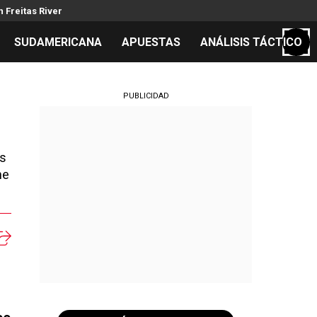
 Freitas River
SUDAMERICANA
APUESTAS
ANÁLISIS TÁCTICO
S
PUBLICIDAD
os
cos
ne
el día