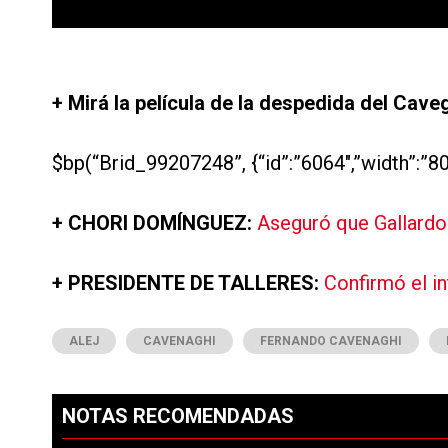
+ Mirá la película de la despedida del Caveg
$bp(“Brid_99207248”, {“id”:”6064″,”width”:”80
+ CHORI DOMÍNGUEZ:
Aseguró que Gallardo l
+ PRESIDENTE DE TALLERES:
Confirmó el i
ALEJ
CAVENAGHI
FERNANDO CAVENAGHI
NOTAS RECOMENDADAS